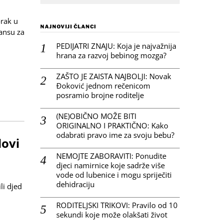
orak u
NAJNOVIJI ČLANCI
šansu za
PEDIJATRI ZNAJU: Koja je najvažnija
hrana za razvoj bebinog mozga?
ZAŠTO JE ZAISTA NAJBOLJI: Novak
Đoković jednom rečenicom
posramio brojne roditelje
(NE)OBIČNO MOŽE BITI
ORIGINALNO I PRAKTIČNO: Kako
odabrati pravo ime za svoju bebu?
dovi
NEMOJTE ZABORAVITI: Ponudite
djeci namirnice koje sadrže više
vode od lubenice i mogu spriječiti
dehidraciju
ili djed
RODITELJSKI TRIKOVI: Pravilo od 10
sekundi koje može olakšati život