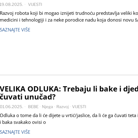
19.08.2025.
VIJESTI
Razvoj robota koji bi mogao iznijeti trudnoću predstavlja veliki k
medicini i tehnologiji i za neke porodice nadu koja donosi novu 
SAZNAJTE VIŠE
VELIKA ODLUKA: Trebaju li bake i dje
čuvati unučad?
01.06.2025.
BEBE
·
Njega
·
Razvoj
·
VIJESTI
Odluka o tome da li će dijete u vrtić/jaslice, da li će ga čuvati teta 
i baka svakako ovisi o
SAZNAJTE VIŠE