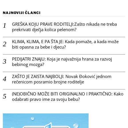
NAJNOVIJI ČLANCI
GREŠKA KOJU PRAVE RODITELJI:Zašto nikada ne treba
prekrivati dječja kolica pelenom?
KLIMA, KLIMA, E PA ŠTA JE: Kada pomaže, a kada može
biti opasna za bebe i djecu?
PEDIJATRI ZNAJU: Koja je najvažnija hrana za razvoj
bebinog mozga?
ZAŠTO JE ZAISTA NAJBOLJI: Novak Đoković jednom
rečenicom posramio brojne roditelje
(NE)OBIČNO MOŽE BITI ORIGINALNO I PRAKTIČNO: Kako
odabrati pravo ime za svoju bebu?