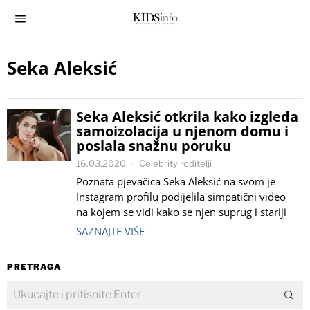
Seka Aleksić
Seka Aleksić otkrila kako izgleda
samoizolacija u njenom domu i
poslala snažnu poruku
16.03.2020.
Celebrity roditelji
Poznata pjevačica Seka Aleksić na svom je
Instagram profilu podijelila simpatični video
na kojem se vidi kako se njen suprug i stariji
SAZNAJTE VIŠE
PRETRAGA