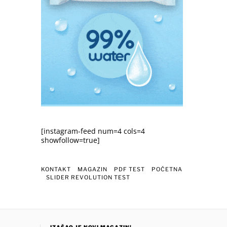
[instagram-feed num=4 cols=4
showfollow=true]
KONTAKT
MAGAZIN
PDF TEST
POČETNA
SLIDER REVOLUTION TEST
IZAŠAO JE NOVI MAGAZIN!