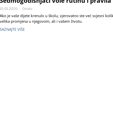
Sedmogodišnjaci vole rutinu i pravila
15.01.2020.
Ostalo
Ako je vaše dijete krenulo u školu, vjerovatno ste već svjesni kolik
velika promjena u njegovom, ali i vašem životu.
SAZNAJTE VIŠE