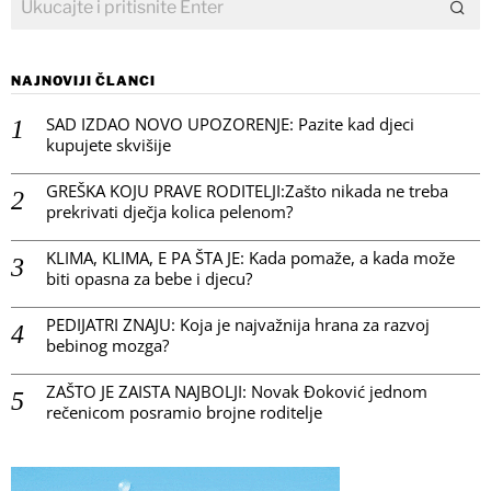
NAJNOVIJI ČLANCI
SAD IZDAO NOVO UPOZORENJE: Pazite kad djeci
kupujete skvišije
GREŠKA KOJU PRAVE RODITELJI:Zašto nikada ne treba
prekrivati dječja kolica pelenom?
KLIMA, KLIMA, E PA ŠTA JE: Kada pomaže, a kada može
biti opasna za bebe i djecu?
PEDIJATRI ZNAJU: Koja je najvažnija hrana za razvoj
bebinog mozga?
ZAŠTO JE ZAISTA NAJBOLJI: Novak Đoković jednom
rečenicom posramio brojne roditelje