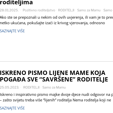
roditeljima
28.01.2025.
Pozitivno roditeljstvo
·
RODITELJI
·
Samo za Mamu
·
Samo 
Ako ste se prepoznali u nekim od ovih uvjerenja, ili vam je to pr
netko ukućana, pokušajte izaći iz krivog vjerovanja, odnosno
SAZNAJTE VIŠE
ISKRENO PISMO LIJENE MAME KOJA
POGAĐA SVE “SAVRŠENE” RODITELJE
25.05.2023.
RODITELJI
·
Samo za Mamu
Iskreno i inspirativno pismo majke dvoje djece nudi odgovor na p
– zašto svijetu treba više “lijenih” roditelja Nema roditelja koji ne
SAZNAJTE VIŠE