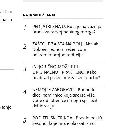
za Tatu
NAJNOVIJI ČLANCI
edbacio
PEDIJATRI ZNAJU: Koja je najvažnija
hrana za razvoj bebinog mozga?
ZAŠTO JE ZAISTA NAJBOLJI: Novak
Đoković jednom rečenicom
posramio brojne roditelje
(NE)OBIČNO MOŽE BITI
ORIGINALNO I PRAKTIČNO: Kako
odabrati pravo ime za svoju bebu?
NEMOJTE ZABORAVITI: Ponudite
djeci namirnice koje sadrže više
vode od lubenice i mogu spriječiti
dehidraciju
itanje
RODITELJSKI TRIKOVI: Pravilo od 10
sekundi koje može olakšati život