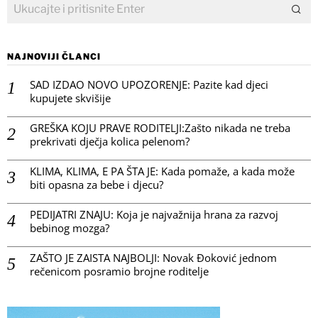
NAJNOVIJI ČLANCI
SAD IZDAO NOVO UPOZORENJE: Pazite kad djeci
kupujete skvišije
GREŠKA KOJU PRAVE RODITELJI:Zašto nikada ne treba
prekrivati dječja kolica pelenom?
KLIMA, KLIMA, E PA ŠTA JE: Kada pomaže, a kada može
biti opasna za bebe i djecu?
PEDIJATRI ZNAJU: Koja je najvažnija hrana za razvoj
bebinog mozga?
ZAŠTO JE ZAISTA NAJBOLJI: Novak Đoković jednom
rečenicom posramio brojne roditelje