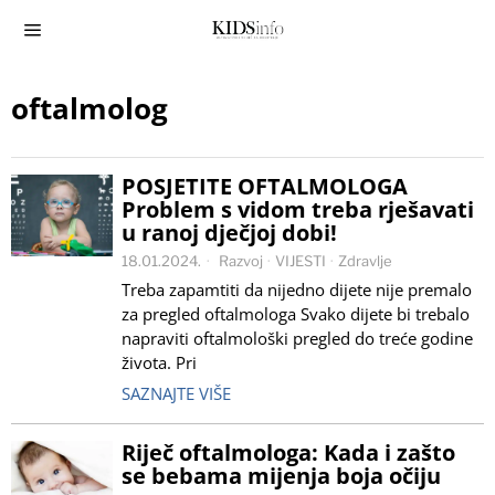
oftalmolog
POSJETITE OFTALMOLOGA
Problem s vidom treba rješavati
u ranoj dječjoj dobi!
18.01.2024.
Razvoj
·
VIJESTI
·
Zdravlje
Treba zapamtiti da nijedno dijete nije premalo
za pregled oftalmologa Svako dijete bi trebalo
napraviti oftalmološki pregled do treće godine
života. Pri
SAZNAJTE VIŠE
Riječ oftalmologa: Kada i zašto
se bebama mijenja boja očiju