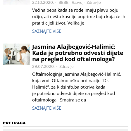
22.10.2020.
BEBE
·
Razvoj
·
Zdravlje
Većina beba kada se rode imaju plavu boju
očiju, ali nešto kasnije poprime boju koja će ih
pratiti cijeli život. Velika je
SAZNAJTE VIŠE
Jasmina Alajbegović-Halimić:
Kada je potrebno odvesti dijete
na pregled kod oftalmologa?
29.07.2020.
Zdravlje
Oftalmologinja Jasmina Alajbegović-Halimić,
koja vodi Oftalmološku ordinaciju “Dr.
Halimić”, za Kidsinfo.ba otkriva kada
je potrebno odvesti dijete na pregled kod
oftalmologa. Smatra se da
SAZNAJTE VIŠE
PRETRAGA