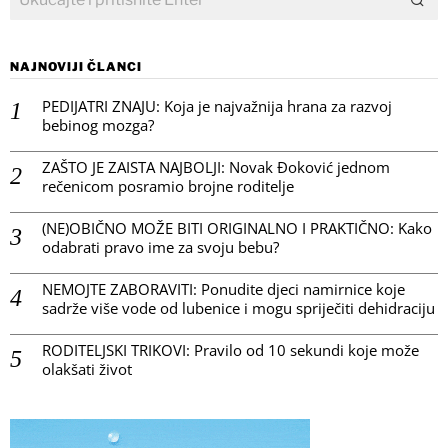
NAJNOVIJI ČLANCI
PEDIJATRI ZNAJU: Koja je najvažnija hrana za razvoj
bebinog mozga?
ZAŠTO JE ZAISTA NAJBOLJI: Novak Đoković jednom
rečenicom posramio brojne roditelje
(NE)OBIČNO MOŽE BITI ORIGINALNO I PRAKTIČNO: Kako
odabrati pravo ime za svoju bebu?
NEMOJTE ZABORAVITI: Ponudite djeci namirnice koje
sadrže više vode od lubenice i mogu spriječiti dehidraciju
RODITELJSKI TRIKOVI: Pravilo od 10 sekundi koje može
olakšati život