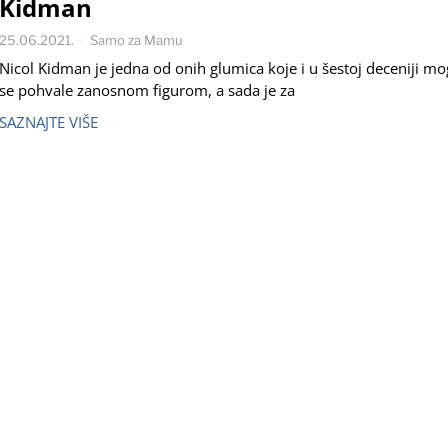
Kidman
25.06.2021.
Samo za Mamu
Nicol Kidman je jedna od onih glumica koje i u šestoj deceniji m
se pohvale zanosnom figurom, a sada je za
SAZNAJTE VIŠE