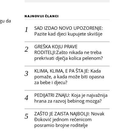
NAJNOVIJI ČLANCI
ogu da
SAD IZDAO NOVO UPOZORENJE:
Pazite kad djeci kupujete skvišije
GREŠKA KOJU PRAVE
RODITELJI:Zašto nikada ne treba
prekrivati dječja kolica pelenom?
KLIMA, KLIMA, E PA ŠTA JE: Kada
pomaže, a kada može biti opasna
za bebe i djecu?
PEDIJATRI ZNAJU: Koja je najvažnija
hrana za razvoj bebinog mozga?
ZAŠTO JE ZAISTA NAJBOLJI: Novak
Đoković jednom rečenicom
posramio brojne roditelje