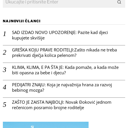
NAJNOVIJI ČLANCI
SAD IZDAO NOVO UPOZORENJE: Pazite kad djeci
kupujete skvišije
GREŠKA KOJU PRAVE RODITELJI:Zašto nikada ne treba
prekrivati dječja kolica pelenom?
KLIMA, KLIMA, E PA ŠTA JE: Kada pomaže, a kada može
biti opasna za bebe i djecu?
PEDIJATRI ZNAJU: Koja je najvažnija hrana za razvoj
bebinog mozga?
ZAŠTO JE ZAISTA NAJBOLJI: Novak Đoković jednom
rečenicom posramio brojne roditelje