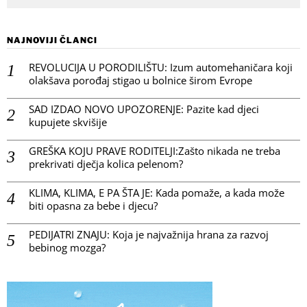
NAJNOVIJI ČLANCI
REVOLUCIJA U PORODILIŠTU: Izum automehaničara koji
olakšava porođaj stigao u bolnice širom Evrope
SAD IZDAO NOVO UPOZORENJE: Pazite kad djeci
kupujete skvišije
GREŠKA KOJU PRAVE RODITELJI:Zašto nikada ne treba
prekrivati dječja kolica pelenom?
KLIMA, KLIMA, E PA ŠTA JE: Kada pomaže, a kada može
biti opasna za bebe i djecu?
PEDIJATRI ZNAJU: Koja je najvažnija hrana za razvoj
bebinog mozga?