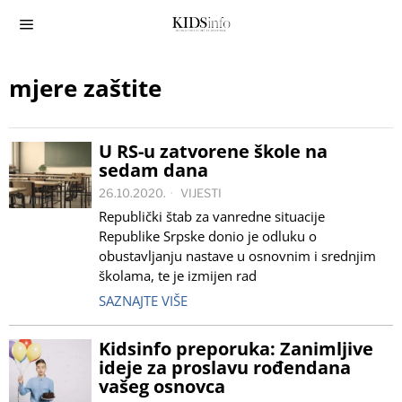
mjere zaštite
U RS-u zatvorene škole na
sedam dana
26.10.2020.
VIJESTI
Republički štab za vanredne situacije
Republike Srpske donio je odluku o
obustavljanju nastave u osnovnim i srednjim
školama, te je izmijen rad
SAZNAJTE VIŠE
Kidsinfo preporuka: Zanimljive
ideje za proslavu rođendana
vašeg osnovca