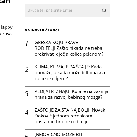
čan
 Happy
NAJNOVIJI ČLANCI
virusa.
GREŠKA KOJU PRAVE
RODITELJI:Zašto nikada ne treba
prekrivati dječja kolica pelenom?
KLIMA, KLIMA, E PA ŠTA JE: Kada
pomaže, a kada može biti opasna
za bebe i djecu?
PEDIJATRI ZNAJU: Koja je najvažnija
hrana za razvoj bebinog mozga?
ZAŠTO JE ZAISTA NAJBOLJI: Novak
Đoković jednom rečenicom
posramio brojne roditelje
(NE)OBIČNO MOŽE BITI