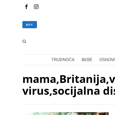
BUY
TRUDNOĆA
BEBE
OSNOVC
mama,Britanija,v
virus,socijalna d