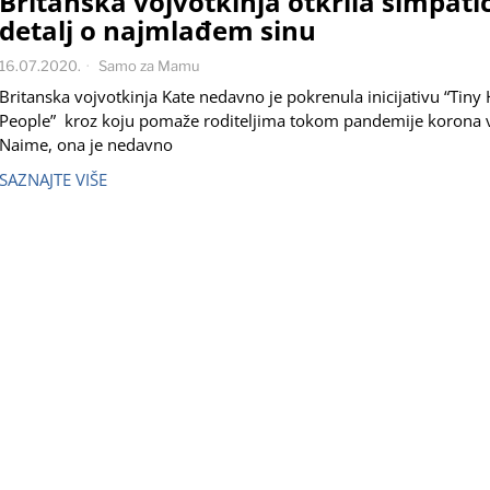
Britanska vojvotkinja otkrila simpati
detalj o najmlađem sinu
16.07.2020.
Samo za Mamu
Britanska vojvotkinja Kate nedavno je pokrenula inicijativu “Tiny
People” kroz koju pomaže roditeljima tokom pandemije korona 
Naime, ona je nedavno
SAZNAJTE VIŠE