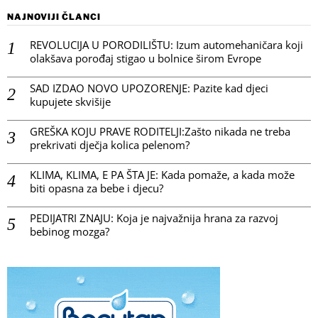
NAJNOVIJI ČLANCI
REVOLUCIJA U PORODILIŠTU: Izum automehaničara koji
olakšava porođaj stigao u bolnice širom Evrope
SAD IZDAO NOVO UPOZORENJE: Pazite kad djeci
kupujete skvišije
GREŠKA KOJU PRAVE RODITELJI:Zašto nikada ne treba
prekrivati dječja kolica pelenom?
KLIMA, KLIMA, E PA ŠTA JE: Kada pomaže, a kada može
biti opasna za bebe i djecu?
PEDIJATRI ZNAJU: Koja je najvažnija hrana za razvoj
bebinog mozga?