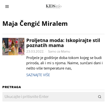
Maja Čengić Miralem
Proljetna moda: Iskopirajte stil
poznatih mama
23.03.2022.
Samo za Mamu
Proljeće je godišnje doba tokom kojeg se budi
priroda, ali i mi s njoma. Naime, sunčani dani i
nešto više temperature nas,
SAZNAJTE VIŠE
PRETRAGA