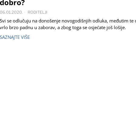
dobro?
06.01.2020.
RODITELJI
Svi se odlučuju na donošenje novogodišnjih odluka, međutim te
vrlo brzo padnu u zaborav, a zbog toga se osjećate još lošije.
SAZNAJTE VIŠE