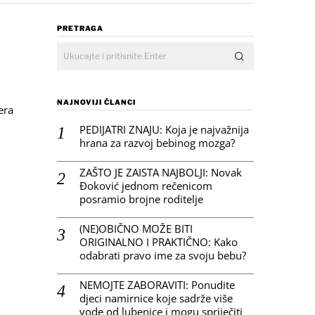
PRETRAGA
NAJNOVIJI ČLANCI
era
PEDIJATRI ZNAJU: Koja je najvažnija
hrana za razvoj bebinog mozga?
ZAŠTO JE ZAISTA NAJBOLJI: Novak
Đoković jednom rečenicom
posramio brojne roditelje
(NE)OBIČNO MOŽE BITI
ORIGINALNO I PRAKTIČNO: Kako
odabrati pravo ime za svoju bebu?
NEMOJTE ZABORAVITI: Ponudite
djeci namirnice koje sadrže više
vode od lubenice i mogu spriječiti