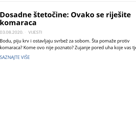
Dosadne štetočine: Ovako se riješite
komaraca
03.08.2020.
VIJESTI
Bodu, piju krv i ostavljaju svrbež za sobom. Šta pomaže protiv
komaraca? Kome ovo nije poznato? Zujanje pored uha koje vas tj
SAZNAJTE VIŠE