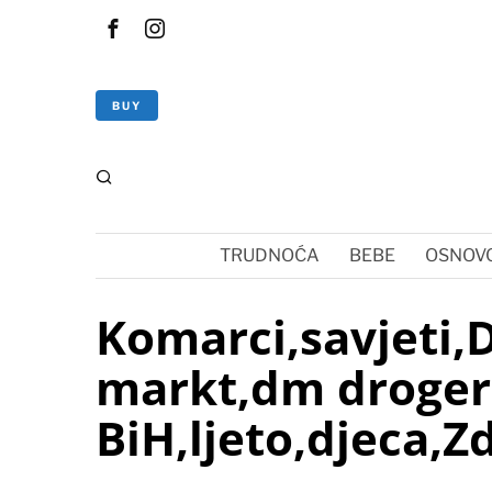
BUY
TRUDNOĆA
BEBE
OSNOVC
Komarci,savjeti,
markt,dm droger
BiH,ljeto,djeca,Zd