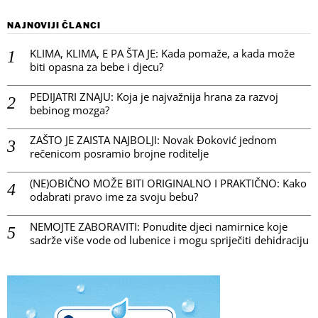
NAJNOVIJI ČLANCI
KLIMA, KLIMA, E PA ŠTA JE: Kada pomaže, a kada može
biti opasna za bebe i djecu?
PEDIJATRI ZNAJU: Koja je najvažnija hrana za razvoj
bebinog mozga?
ZAŠTO JE ZAISTA NAJBOLJI: Novak Đoković jednom
rečenicom posramio brojne roditelje
(NE)OBIČNO MOŽE BITI ORIGINALNO I PRAKTIČNO: Kako
odabrati pravo ime za svoju bebu?
NEMOJTE ZABORAVITI: Ponudite djeci namirnice koje
sadrže više vode od lubenice i mogu spriječiti dehidraciju