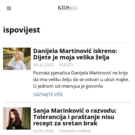
ispovijest
Danijela Martinović iskreno:
Dijete je moja velika želja
05.11.2021.
VIJESTI
Poznata pjevačica Danijela Martinović ne krije
da ima veliku želju da se ostvari u ulozi majke.
U jednom od intervjua je govorila
SAZNAJTE VIŠE
Sanja Marinković o razvodu:
Tolerancija i praštanje nisu
recept za sretan brak
12.07.2021.
Celebrity roditelji