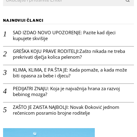
NAJNOVIJI ČLANCI
SAD IZDAO NOVO UPOZORENJE: Pazite kad djeci
kupujete skvišije
GREŠKA KOJU PRAVE RODITELJI:Zašto nikada ne treba
prekrivati dječja kolica pelenom?
KLIMA, KLIMA, E PA ŠTA JE: Kada pomaže, a kada može
biti opasna za bebe i djecu?
PEDIJATRI ZNAJU: Koja je najvažnija hrana za razvoj
bebinog mozga?
ZAŠTO JE ZAISTA NAJBOLJI: Novak Đoković jednom
rečenicom posramio brojne roditelje