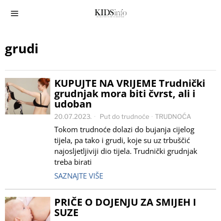
grudi
KUPUJTE NA VRIJEME Trudnički
grudnjak mora biti čvrst, ali i
udoban
20.07.2023.
Put do trudnoće
·
TRUDNOĆA
Tokom trudnoće dolazi do bujanja cijelog
tijela, pa tako i grudi, koje su uz trbuščić
najosljetljiviji dio tijela. Trudnički grudnjak
treba birati
SAZNAJTE VIŠE
PRIČE O DOJENJU ZA SMIJEH I
SUZE