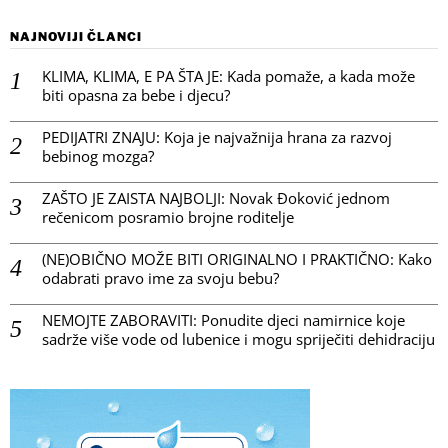
NAJNOVIJI ČLANCI
KLIMA, KLIMA, E PA ŠTA JE: Kada pomaže, a kada može
biti opasna za bebe i djecu?
PEDIJATRI ZNAJU: Koja je najvažnija hrana za razvoj
bebinog mozga?
ZAŠTO JE ZAISTA NAJBOLJI: Novak Đoković jednom
rečenicom posramio brojne roditelje
(NE)OBIČNO MOŽE BITI ORIGINALNO I PRAKTIČNO: Kako
odabrati pravo ime za svoju bebu?
NEMOJTE ZABORAVITI: Ponudite djeci namirnice koje
sadrže više vode od lubenice i mogu spriječiti dehidraciju