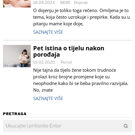
18.04.2023.
BEBE
·
Dojenje
O dojenju je toliko toga rečeno. Omiljena je to
tema, koja često uzrokuje i prepirke. Kada su u
pitanju mame koje doje,
SAZNAJTE VIŠE
Pet istina o tijelu nakon
porođaja
19.02.2020.
Porod
Nije tajna da tijelo žene tokom trudnoće
prolazi kroz brojne promjene koje su
neophodne kako bi se beba pravilno razvijala.
No, znate
SAZNAJTE VIŠE
PRETRAGA