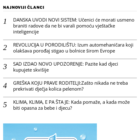
NAJNOVIJI ČLANCI
DANSKA UVODI NOVI SISTEM: Učenici će morati usmeno
braniti radove da ne bi varali pomoću vještačke
inteligencije
REVOLUCIJA U PORODILIŠTU: Izum automehaničara koji
olakšava porođaj stigao u bolnice širom Evrope
SAD IZDAO NOVO UPOZORENJE: Pazite kad djeci
kupujete skvišije
GREŠKA KOJU PRAVE RODITELJI:Zašto nikada ne treba
prekrivati dječja kolica pelenom?
KLIMA, KLIMA, E PA ŠTA JE: Kada pomaže, a kada može
biti opasna za bebe i djecu?