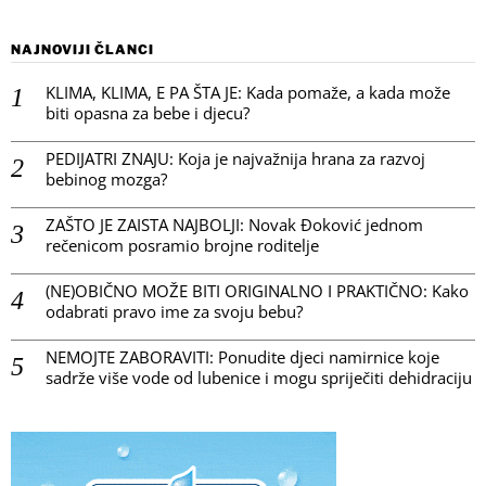
NAJNOVIJI ČLANCI
KLIMA, KLIMA, E PA ŠTA JE: Kada pomaže, a kada može
biti opasna za bebe i djecu?
PEDIJATRI ZNAJU: Koja je najvažnija hrana za razvoj
bebinog mozga?
ZAŠTO JE ZAISTA NAJBOLJI: Novak Đoković jednom
rečenicom posramio brojne roditelje
(NE)OBIČNO MOŽE BITI ORIGINALNO I PRAKTIČNO: Kako
odabrati pravo ime za svoju bebu?
NEMOJTE ZABORAVITI: Ponudite djeci namirnice koje
sadrže više vode od lubenice i mogu spriječiti dehidraciju