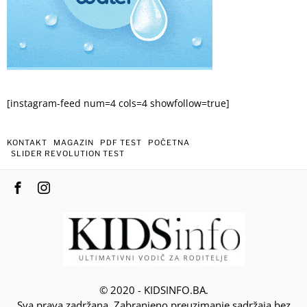
[instagram-feed num=4 cols=4 showfollow=true]
KONTAKT
MAGAZIN
PDF TEST
POČETNA
SLIDER REVOLUTION TEST
© 2020 - KIDSINFO.BA.
Sva prava zadržana. Zabranjeno preuzimanje sadržaja bez