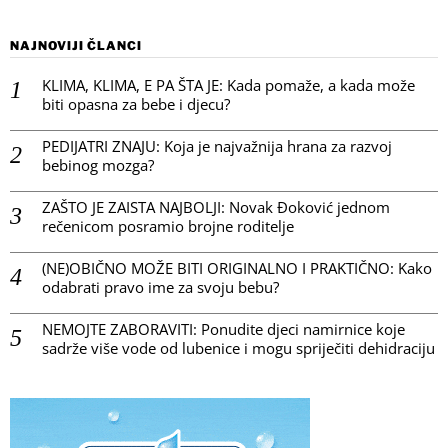
NAJNOVIJI ČLANCI
KLIMA, KLIMA, E PA ŠTA JE: Kada pomaže, a kada može
biti opasna za bebe i djecu?
PEDIJATRI ZNAJU: Koja je najvažnija hrana za razvoj
bebinog mozga?
ZAŠTO JE ZAISTA NAJBOLJI: Novak Đoković jednom
rečenicom posramio brojne roditelje
(NE)OBIČNO MOŽE BITI ORIGINALNO I PRAKTIČNO: Kako
odabrati pravo ime za svoju bebu?
NEMOJTE ZABORAVITI: Ponudite djeci namirnice koje
sadrže više vode od lubenice i mogu spriječiti dehidraciju