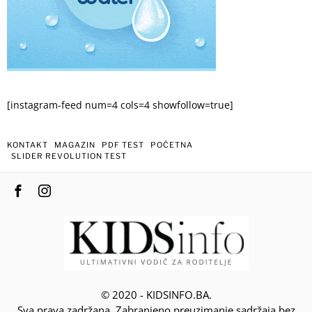
[instagram-feed num=4 cols=4 showfollow=true]
KONTAKT
MAGAZIN
PDF TEST
POČETNA
SLIDER REVOLUTION TEST
© 2020 - KIDSINFO.BA.
Sva prava zadržana. Zabranjeno preuzimanje sadržaja bez