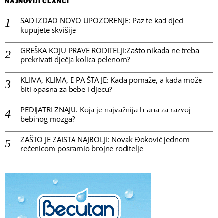
NAJNOVIJI ČLANCI
SAD IZDAO NOVO UPOZORENJE: Pazite kad djeci
kupujete skvišije
GREŠKA KOJU PRAVE RODITELJI:Zašto nikada ne treba
prekrivati dječja kolica pelenom?
KLIMA, KLIMA, E PA ŠTA JE: Kada pomaže, a kada može
biti opasna za bebe i djecu?
PEDIJATRI ZNAJU: Koja je najvažnija hrana za razvoj
bebinog mozga?
ZAŠTO JE ZAISTA NAJBOLJI: Novak Đoković jednom
rečenicom posramio brojne roditelje