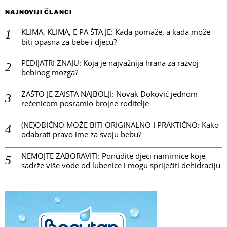
NAJNOVIJI ČLANCI
KLIMA, KLIMA, E PA ŠTA JE: Kada pomaže, a kada može
biti opasna za bebe i djecu?
PEDIJATRI ZNAJU: Koja je najvažnija hrana za razvoj
bebinog mozga?
ZAŠTO JE ZAISTA NAJBOLJI: Novak Đoković jednom
rečenicom posramio brojne roditelje
(NE)OBIČNO MOŽE BITI ORIGINALNO I PRAKTIČNO: Kako
odabrati pravo ime za svoju bebu?
NEMOJTE ZABORAVITI: Ponudite djeci namirnice koje
sadrže više vode od lubenice i mogu spriječiti dehidraciju