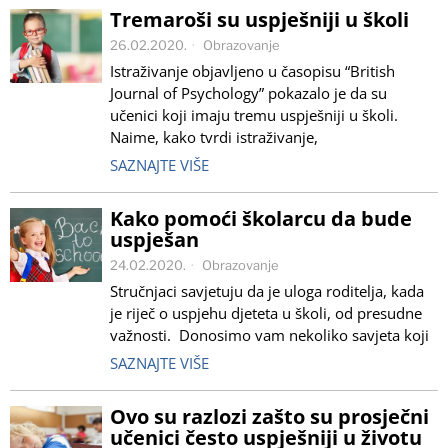
Tremaroši su uspješniji u školi
26.02.2020.
Obrazovanje
Istraživanje objavljeno u časopisu “British
Journal of Psychology” pokazalo je da su
učenici koji imaju tremu uspješniji u školi.
Naime, kako tvrdi istraživanje,
SAZNAJTE VIŠE
Kako pomoći školarcu da bude
uspješan
24.02.2020.
Obrazovanje
Stručnjaci savjetuju da je uloga roditelja, kada
je riječ o uspjehu djeteta u školi, od presudne
važnosti. Donosimo vam nekoliko savjeta koji
SAZNAJTE VIŠE
Ovo su razlozi zašto su prosječni
učenici često uspješniji u životu