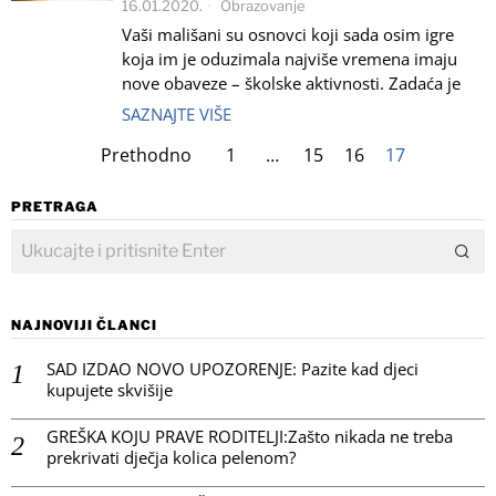
16.01.2020.
Obrazovanje
Vaši mališani su osnovci koji sada osim igre
koja im je oduzimala najviše vremena imaju
nove obaveze – školske aktivnosti. Zadaća je
SAZNAJTE VIŠE
Prethodno
1
…
15
16
17
PRETRAGA
NAJNOVIJI ČLANCI
SAD IZDAO NOVO UPOZORENJE: Pazite kad djeci
kupujete skvišije
GREŠKA KOJU PRAVE RODITELJI:Zašto nikada ne treba
prekrivati dječja kolica pelenom?