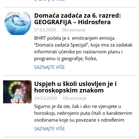
Domaća zadaća za 6. razred:
GEOGRAFIJA – Hidrosfera
17.03.2020.
Obrazovanje
BHRT počela je s emitiranjem emisija
“Domaća zadaća Specijal”, koja ima za zadatak
informirati učenike po nastavnom planu i
programu iz geografije, fizike,
SAZNAJTE VIŠE
Uspjeh u školi uslovljen je i
horoskopskim znakom
04.03.2020.
Obrazovanje
Sigurno je da ste, čak i ako ne vjerujete u
horoskop, nebrojeno puta čitali o karakternim
osobinama koje su povezane s određenim
SAZNAJTE VIŠE