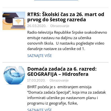
RTRS: Školski čas za 26. mart od
prvog do šestog razreda
26.03.2020.
Obrazovanje
Radio-televizija Republike Srpske svakodnevno
emituje nastavu na daljinu za učenika
osnovnih škola. U nastavku pogledajte video
današnje nastave za učenike od 1.
SAZNAJTE VIŠE
Domaća zadaća za 6. razred:
GEOGRAFIJA – Hidrosfera
17.03.2020.
Obrazovanje
BHRT počela je s emitiranjem emisija
“Domaća zadaća Specijal”, koja ima za zadatak
informirati učenike po nastavnom planu i
programu iz geografije, fizike,
SAZNAJTE VIŠE