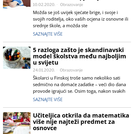
10.02.2020.
Obrazovanje
Možda se još uvijek sjećate brige, i svoje i
svojih roditelja, oko vaših ocjena iz osnovne ili
srednje škole, a možda ste
SAZNAJTE VIŠE
5 razloga zašto je skandinavski
model školstva među najboljim
u svijetu
24.01.2020.
Obrazovanje
Školarci u Finskoj troše samo nekoliko sati
sedmično na domaće zadatke – veći dio dana
provode igrajući se. Osim toga, nakon svakih
SAZNAJTE VIŠE
Učiteljica otkrila da matematika
više nije najteži predmet za
osnovce