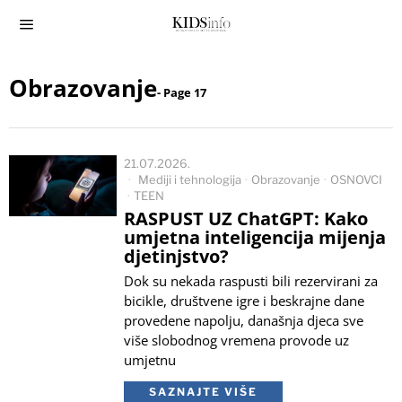
Obrazovanje
- Page 17
21.07.2026.
Mediji i tehnologija
·
Obrazovanje
·
OSNOVCI
·
TEEN
RASPUST UZ ChatGPT: Kako
umjetna inteligencija mijenja
djetinjstvo?
Dok su nekada raspusti bili rezervirani za
bicikle, društvene igre i beskrajne dane
provedene napolju, današnja djeca sve
više slobodnog vremena provode uz
umjetnu
SAZNAJTE VIŠE