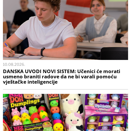
10.08.2026.
DANSKA UVODI NOVI SISTEM: Učenici će morati
usmeno braniti radove da ne bi varali pomoću
vještačke inteligencije