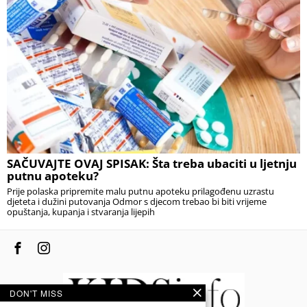
SAČUVAJTE OVAJ SPISAK: Šta treba ubaciti u ljetnju
putnu apoteku?
Prije polaska pripremite malu putnu apoteku prilagođenu uzrastu
djeteta i dužini putovanja Odmor s djecom trebao bi biti vrijeme
opuštanja, kupanja i stvaranja lijepih
DON'T MISS