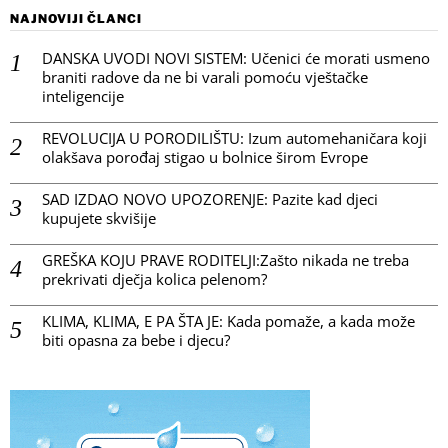
NAJNOVIJI ČLANCI
DANSKA UVODI NOVI SISTEM: Učenici će morati usmeno
braniti radove da ne bi varali pomoću vještačke
inteligencije
REVOLUCIJA U PORODILIŠTU: Izum automehaničara koji
olakšava porođaj stigao u bolnice širom Evrope
SAD IZDAO NOVO UPOZORENJE: Pazite kad djeci
kupujete skvišije
GREŠKA KOJU PRAVE RODITELJI:Zašto nikada ne treba
prekrivati dječja kolica pelenom?
KLIMA, KLIMA, E PA ŠTA JE: Kada pomaže, a kada može
biti opasna za bebe i djecu?