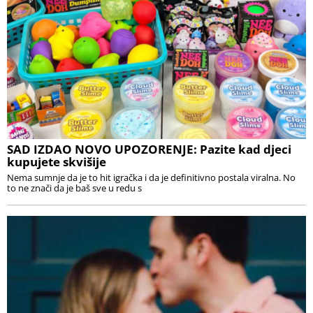
SAD IZDAO NOVO UPOZORENJE: Pazite kad djeci
kupujete skvišije
Nema sumnje da je to hit igračka i da je definitivno postala viralna. No
to ne znači da je baš sve u redu s