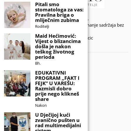
Pitali smo
stomatologa za vas:
Pravilna briga o
© 2020 - KIDSINFO.BA.
mliječnim zubima
Sva prava zadržana. Zabranjeno preuzimanje sadržaja bez
Roditelji
dozvole izdavača.
Maid Hećimović:
Developed by Amar SIjercic
Vijest o blizancima
došla je nakon
IZAŠAO JE NOVI MAGAZIN!
teškog životnog
perioda
Bh.
EDUKATIVNI
PROGRAM „FAKT I
FEJK“ U VAREŠU:
Razmisli dobro
prije nego klikneš
share
Nakon
U Dječijoj kući
zvanično pušten u
rad multimedijalni
sistem