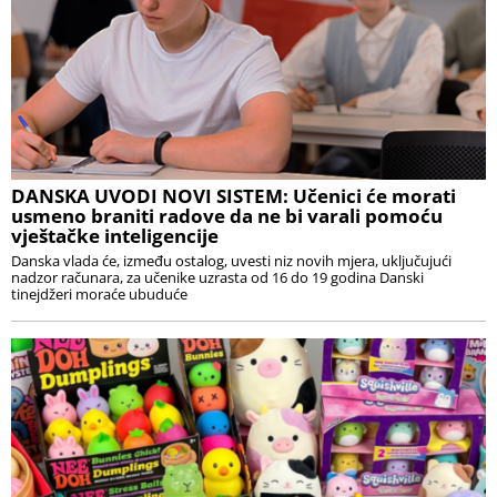
DANSKA UVODI NOVI SISTEM: Učenici će morati
usmeno braniti radove da ne bi varali pomoću
vještačke inteligencije
Danska vlada će, između ostalog, uvesti niz novih mjera, uključujući
nadzor računara, za učenike uzrasta od 16 do 19 godina Danski
tinejdžeri moraće ubuduće