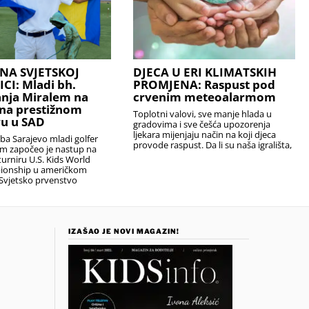
NA SVJETSKOJ
DJECA U ERI KLIMATSKIH
I: Mladi bh.
PROMJENA: Raspust pod
anja Miralem na
crvenim meteoalarmom
na prestižnom
Toplotni valovi, sve manje hlada u
u u SAD
gradovima i sve češća upozorenja
ljekara mijenjaju način na koji djeca
uba Sarajevo mladi golfer
provode raspust. Da li su naša igrališta,
em započeo je nastup na
urniru U.S. Kids World
ionship u američkom
Svjetsko prvenstvo
IZAŠAO JE NOVI MAGAZIN!