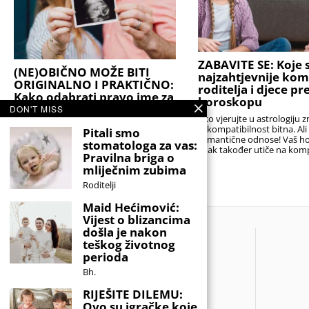
ZABAVITE SE: Koje s
(NE)OBIČNO MOŽE BITI
najzahtjevnije kom
ORIGINALNO I PRAKTIČNO:
roditelja i djece p
Kako odabrati pravo ime za
horoskopu
svoju bebu?
DON'T MISS
Ako vjerujte u astrologiju z
Stručnjaci podsjećaju da je najbolji izbor
je kompatibilnost bitna. Al
Pitali smo
onaj koji će djetetu biti prednost, a ne
romantične odnose! Vaš h
stomatologa za vas:
teret. Idealno ime nije nužno ono koje
znak također utiče na komp
Pravilna briga o
nitko drugi nema,
sa
mliječnim zubima
Roditelji
Maid Hećimović:
Vijest o blizancima
došla je nakon
teškog životnog
perioda
Bh.
RIJEŠITE DILEMU:
Ovo su igračke koje