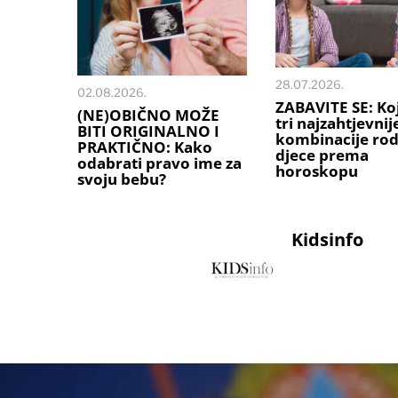
28.07.2026.
02.08.2026.
ZABAVITE SE: Ko
(NE)OBIČNO MOŽE
tri najzahtjevnij
BITI ORIGINALNO I
kombinacije rodi
PRAKTIČNO: Kako
djece prema
odabrati pravo ime za
horoskopu
svoju bebu?
Kidsinfo