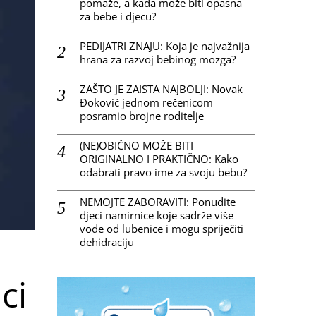
pomaže, a kada može biti opasna
za bebe i djecu?
PEDIJATRI ZNAJU: Koja je najvažnija
hrana za razvoj bebinog mozga?
ZAŠTO JE ZAISTA NAJBOLJI: Novak
Đoković jednom rečenicom
posramio brojne roditelje
(NE)OBIČNO MOŽE BITI
ORIGINALNO I PRAKTIČNO: Kako
odabrati pravo ime za svoju bebu?
NEMOJTE ZABORAVITI: Ponudite
djeci namirnice koje sadrže više
vode od lubenice i mogu spriječiti
dehidraciju
ci