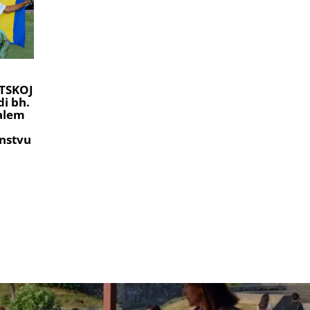
TSKOJ
i bh.
ralem
nstvu