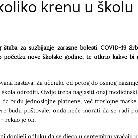
koliko krenu u školu
 štaba za suzbijanje zarazne bolesti COVID-19 Srbi
o početku nove školske godine, te otkrio kakve bi
novana nastava, Za učenike od petog do osmog naizmj
 škola odrediti. Ovdje treba naglasiti onaj medicinski 
 da budu jednoslojne platnene, već troslojne maske.
jere budu poštovale, onda neće morati da se radi p
 – rekao je on.
ni donijeli odluku da se djeca u septembru vraćaju u