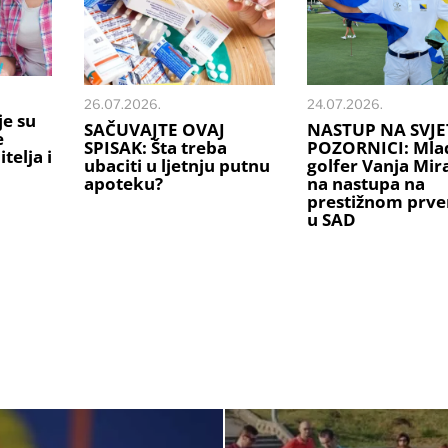
26.07.2026.
24.07.2026.
je su
SAČUVAJTE OVAJ
NASTUP NA SVJE
e
SPISAK: Šta treba
POZORNICI: Mlad
telja i
ubaciti u ljetnju putnu
golfer Vanja Mi
apoteku?
na nastupa na
prestižnom prve
u SAD