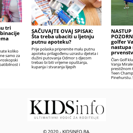
u tri
SAČUVAJTE OVAJ SPISAK:
NASTUP 
binacije
Šta treba ubaciti u ljetnju
POZORNIC
rema
putnu apoteku?
golfer V
nastupa 
Prije polaska pripremite malu putnu
nate koliko
prvenstv
apoteku prilagođenu uzrastu djeteta i
i ne samo za
dužini putovanja Odmor s djecom
Član Golf kl
oroskopski
trebao bi biti vrijeme opuštanja,
Vanja Miral
atibilnost i
kupanja i stvaranja lijepih
prestižnom t
Teen Champ
Pinehurstu. 
© 2020 - KIDSINFO.BA.