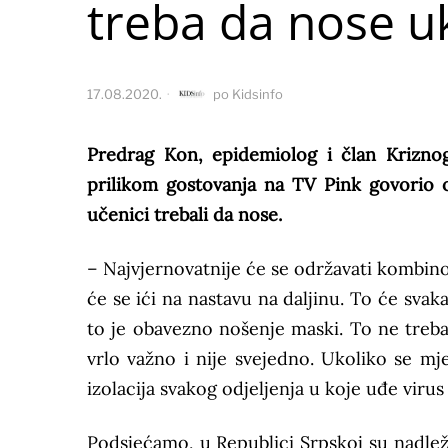
treba da nose u
17.08.2020.
po
Kidsinfo
Predrag Kon, epidemiolog i član Kriznog
prilikom gostovanja na TV Pink govorio 
učenici trebali da nose.
– Najvjernovatnije će se održavati kombi
će se ići na nastavu na daljinu. To će svaka
to je obavezno nošenje maski. To ne treba
vrlo važno i nije svejedno. Ukoliko se m
izolacija svakog odjeljenja u koje uđe virus
Podsjećamo, u Republici Srpskoj su nadlež