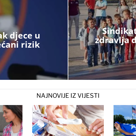
Sindika
k djece u
zdravlja 
ćani rizik
NAJNOVIJE IZ VIJESTI