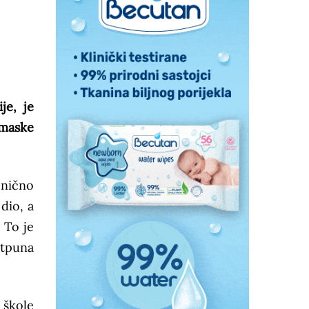
je, je
 maske
enično
dio, a
 To je
otpuna
 škole