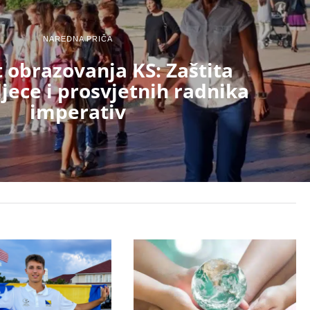
NAREDNA PRIČA
t obrazovanja KS: Zaštita
djece i prosvjetnih radnika
imperativ