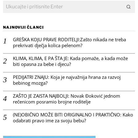
NAJNOVIJI ČLANCI
GREŠKA KOJU PRAVE RODITELJI:Zašto nikada ne treba
prekrivati dječja kolica pelenom?
KLIMA, KLIMA, E PA ŠTA JE: Kada pomaže, a kada može
biti opasna za bebe i djecu?
PEDIJATRI ZNAJU: Koja je najvažnija hrana za razvoj
bebinog mozga?
ZAŠTO JE ZAISTA NAJBOLJI: Novak Đoković jednom
rečenicom posramio brojne roditelje
(NE)OBIČNO MOŽE BITI ORIGINALNO I PRAKTIČNO: Kako
odabrati pravo ime za svoju bebu?