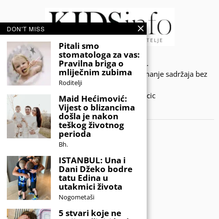
DON'T MISS
Pitali smo
stomatologa za vas:
Pravilna briga o
© 2020 - KIDSINFO.BA.
mliječnim zubima
Sva prava zadržana. Zabranjeno preuzimanje sadržaja bez
Roditelji
dozvole izdavača.
Developed by Amar SIjercic
Maid Hećimović:
Vijest o blizancima
IZAŠAO JE NOVI MAGAZIN!
došla je nakon
teškog životnog
perioda
Bh.
ISTANBUL: Una i
Dani Džeko bodre
tatu Edina u
utakmici života
Nogometaši
5 stvari koje ne