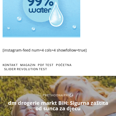
[instagram-feed num=4 cols=4 showfollow=true]
KONTAKT
MAGAZIN
PDF TEST
POČETNA
SLIDER REVOLUTION TEST
PRETHODNA PRIČA
dm drogerie markt BiH: Sigurna zaštita
od sunca za djecu