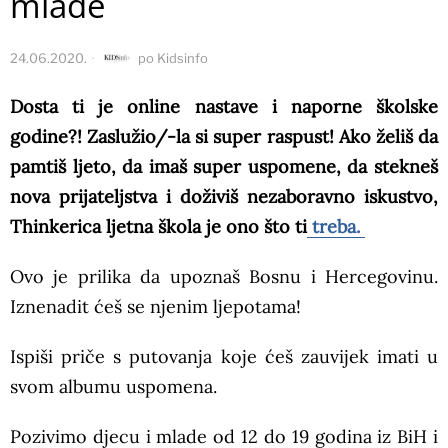
mlade
24.06.2020.
po
Kidsinfo
Dosta ti je online nastave i naporne školske
godine?! Zaslužio/-la si super raspust! Ako želiš da
pamtiš ljeto, da imaš super uspomene, da stekneš
nova prijateljstva i doživiš nezaboravno iskustvo,
Thinkerica ljetna škola je ono što ti
treba.
Ovo je prilika da upoznaš Bosnu i Hercegovinu.
Iznenadit ćeš se njenim ljepotama!
Ispiši priče s putovanja koje ćeš zauvijek imati u
svom albumu uspomena.
Pozivimo djecu i mlade od 12 do 19 godina iz BiH i