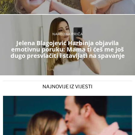
NAREDNA PRIČA
Jelena Blagojević Harbinja objavila
emotivnu poruku: Mama ti ćeš me još
dugo presvlačiti i stavljati na spavanje
NAJNOVIJE IZ VIJESTI