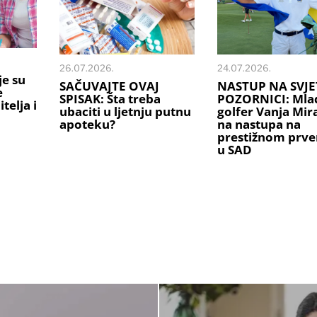
26.07.2026.
24.07.2026.
je su
SAČUVAJTE OVAJ
NASTUP NA SVJE
e
SPISAK: Šta treba
POZORNICI: Mlad
telja i
ubaciti u ljetnju putnu
golfer Vanja Mi
apoteku?
na nastupa na
prestižnom prve
u SAD