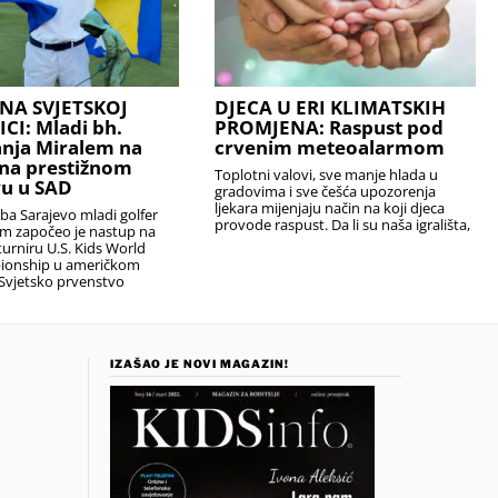
NA SVJETSKOJ
DJECA U ERI KLIMATSKIH
I: Mladi bh.
PROMJENA: Raspust pod
anja Miralem na
crvenim meteoalarmom
na prestižnom
Toplotni valovi, sve manje hlada u
u u SAD
gradovima i sve češća upozorenja
ljekara mijenjaju način na koji djeca
uba Sarajevo mladi golfer
provode raspust. Da li su naša igrališta,
em započeo je nastup na
urniru U.S. Kids World
ionship u američkom
Svjetsko prvenstvo
IZAŠAO JE NOVI MAGAZIN!