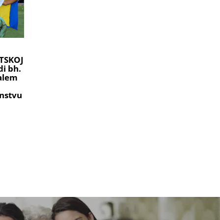
TSKOJ
i bh.
ralem
nstvu