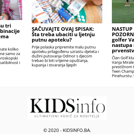
u tri
SAČUVAJTE OVAJ SPISAK:
NASTUP 
binacije
Šta treba ubaciti u ljetnju
POZORNIC
rema
putnu apoteku?
golfer V
nastupa 
Prije polaska pripremite malu putnu
nate koliko
prvenstv
apoteku prilagođenu uzrastu djeteta i
i ne samo za
dužini putovanja Odmor s djecom
Član Golf kl
oroskopski
trebao bi biti vrijeme opuštanja,
Vanja Miral
atibilnost i
kupanja i stvaranja lijepih
prestižnom t
Teen Champ
Pinehurstu. 
© 2020 - KIDSINFO.BA.