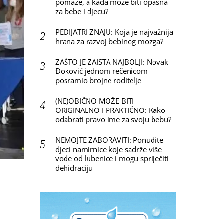
pomaže, a kada može biti opasna
za bebe i djecu?
PEDIJATRI ZNAJU: Koja je najvažnija
hrana za razvoj bebinog mozga?
ZAŠTO JE ZAISTA NAJBOLJI: Novak
Đoković jednom rečenicom
posramio brojne roditelje
(NE)OBIČNO MOŽE BITI
ORIGINALNO I PRAKTIČNO: Kako
odabrati pravo ime za svoju bebu?
NEMOJTE ZABORAVITI: Ponudite
djeci namirnice koje sadrže više
vode od lubenice i mogu spriječiti
dehidraciju