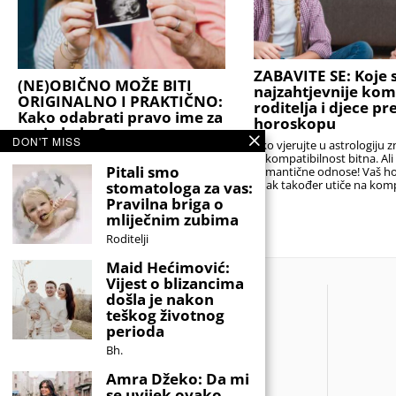
ZABAVITE SE: Koje s
(NE)OBIČNO MOŽE BITI
najzahtjevnije kom
ORIGINALNO I PRAKTIČNO:
roditelja i djece p
Kako odabrati pravo ime za
horoskopu
svoju bebu?
DON'T MISS
Ako vjerujte u astrologiju z
Stručnjaci podsjećaju da je najbolji izbor
je kompatibilnost bitna. Al
onaj koji će djetetu biti prednost, a ne
Pitali smo
romantične odnose! Vaš h
teret. Idealno ime nije nužno ono koje
znak također utiče na komp
stomatologa za vas:
nitko drugi nema,
sa
Pravilna briga o
mliječnim zubima
Roditelji
Maid Hećimović:
Vijest o blizancima
došla je nakon
teškog životnog
perioda
Bh.
Amra Džeko: Da mi
se uvijek ovako