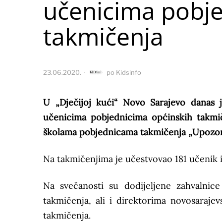
učenicima pobje
takmičenja
23.06.2020.
po
Kidsinfo
U „Dječijoj kući“ Novo Sarajevo danas 
učenicima pobjednicima općinskih takmičen
školama pobjednicama takmičenja „Upozor
Na takmičenjima je učestvovao 181 učenik i
Na svečanosti su dodijeljene zahvalnice
takmičenja, ali i direktorima novosaraje
takmičenja.