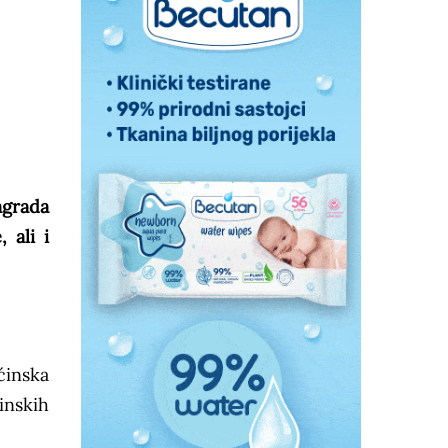
agrada
 ali i
ćinska
inskih