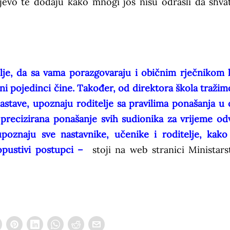
jevo te dodaju kako mnogi još nisu odrasli da shva
je, da sa vama porazgovaraju i običnim rječnikom k
ni pojedinci čine.
Također, od direktora škola tražim
astave, upoznaju roditelje sa pravilima ponašanja u 
 precizirana ponašanje svih sudionika za vrijeme odv
poznaju sve nastavnike, učenike i roditelje, kako
edopustivi postupci –
stoji na web stranici Ministars