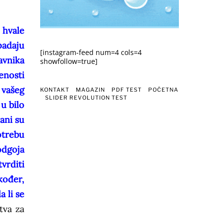
 hvale
padaju
[instagram-feed num=4 cols=4
avnika
showfollow=true]
enosti
 vašeg
KONTAKT
MAGAZIN
PDF TEST
POČETNA
SLIDER REVOLUTION TEST
u bilo
ani su
otrebu
odgoja
vrditi
kođer,
a li se
tva za