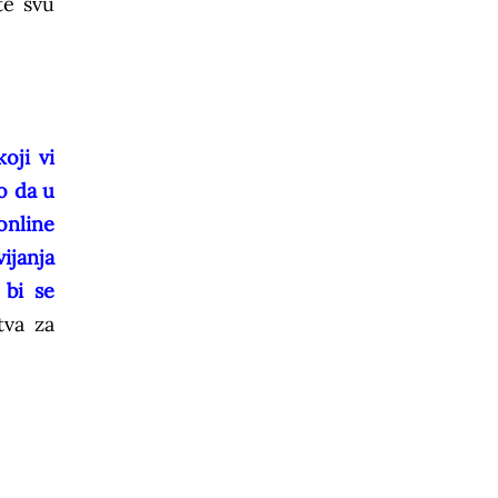
te svu
oji vi
o da u
online
ijanja
 bi se
tva za