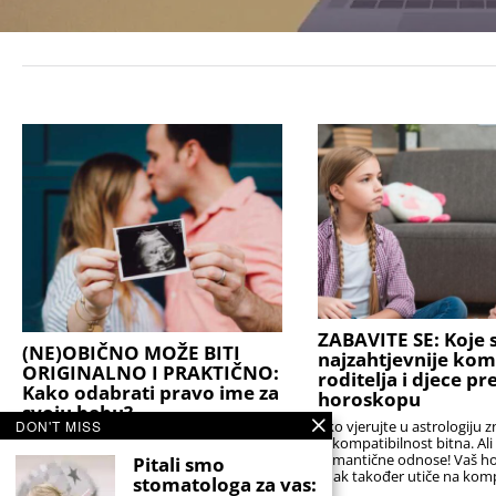
ZABAVITE SE: Koje s
(NE)OBIČNO MOŽE BITI
najzahtjevnije kom
ORIGINALNO I PRAKTIČNO:
roditelja i djece p
Kako odabrati pravo ime za
horoskopu
svoju bebu?
DON'T MISS
Ako vjerujte u astrologiju z
Stručnjaci podsjećaju da je najbolji izbor
je kompatibilnost bitna. Al
onaj koji će djetetu biti prednost, a ne
romantične odnose! Vaš h
Pitali smo
teret. Idealno ime nije nužno ono koje
znak također utiče na komp
stomatologa za vas:
nitko drugi nema,
sa