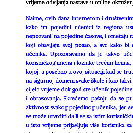
vrijeme odvijanja nastave u online okruženj
Naime, ovih dana internetom i društveni
kako im pojedini učenici iz regiona us
nepozvani’ na pojedine časove, i ometaju ra
koji obavljaju svoj posao, a sve kako bi d
učenika.
Upozoravamo da je takvo učeni
korisničkog imena i lozinke trećim licima,
kojoj, a posebno u ovoj situaciji kad se tr
na sigurnoj domeni svake škole i kao takvi
cijelo vrijeme dok god ste učenik pojedine
i obrazovanja. Skrećemo pažnju da se pu
aktivnost svakog pojedinog učenika, jer s
se može utvrditi da li se sa istim korisnički
u isto vrijeme prijavljuje više korisnika 