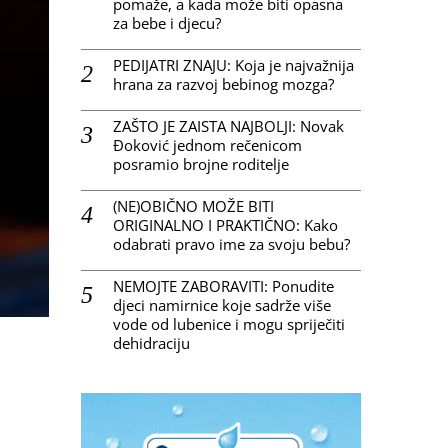
pomaže, a kada može biti opasna
za bebe i djecu?
PEDIJATRI ZNAJU: Koja je najvažnija
hrana za razvoj bebinog mozga?
ZAŠTO JE ZAISTA NAJBOLJI: Novak
Đoković jednom rečenicom
posramio brojne roditelje
(NE)OBIČNO MOŽE BITI
ORIGINALNO I PRAKTIČNO: Kako
odabrati pravo ime za svoju bebu?
NEMOJTE ZABORAVITI: Ponudite
djeci namirnice koje sadrže više
vode od lubenice i mogu spriječiti
dehidraciju