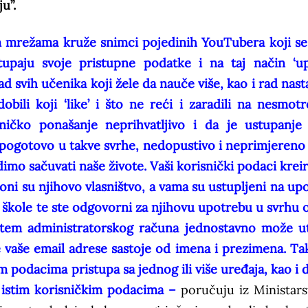
u”.
m mrežama kruže snimci pojedinih YouTubera koji se
tupaju svoje pristupne podatke i na taj način ‘u
d svih učenika koji žele da nauče više, kao i rad nast
obili koji ‘like’ i što ne reći i zaradili na nesmotr
čko ponašanje neprihvatljivo i da je ustupanje
 pogotovo u takve svrhe, nedopustivo i neprimjereno 
udimo sačuvati naše živote.
Vaši korisnički podaci kreir
 oni su njihovo vlasništvo, a vama su ustupljeni na up
 škole te ste odgovorni za njihovu upotrebu u svrhu 
tem administratorskog računa jednostavno može ut
e vaše email adrese sastoje od imena i prezimena. Ta
m podacima pristupa sa jednog ili više uređaja, kao i d
sa istim korisničkim podacima –
poručuju iz Ministars