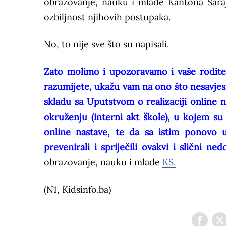
obrazovanje, nauku i mlade Kantona Sara
ozbiljnost njihovih postupaka.
No, to nije sve što su napisali.
Zato molimo i upozoravamo i vaše roditel
razumijete, ukažu vam na ono što nesavjes
skladu sa Uputstvom o realizaciji online n
okruženju (interni akt škole), u kojem su
online nastave, te da sa istim ponovo u
prevenirali i spriječili ovakvi i slični n
obrazovanje, nauku i mlade
KS.
(N1, Kidsinfo.ba)