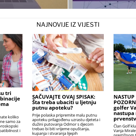
NAJNOVIJE IZ VIJESTI
u tri
SAČUVAJTE OVAJ SPISAK:
NASTUP 
binacije
Šta treba ubaciti u ljetnju
POZORNIC
rema
putnu apoteku?
golfer V
nastupa 
Prije polaska pripremite malu putnu
nate koliko
prvenstv
apoteku prilagođenu uzrastu djeteta i
i ne samo za
dužini putovanja Odmor s djecom
Član Golf kl
oroskopski
trebao bi biti vrijeme opuštanja,
Vanja Miral
atibilnost i
kupanja i stvaranja lijepih
prestižnom t