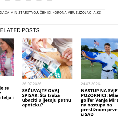
AĆA,MINISTARSTVO,UČENICI,KORONA VIRUS,IZOLACIJA,KS
ELATED POSTS
26.07.2026.
24.07.2026.
je su
SAČUVAJTE OVAJ
NASTUP NA SVJE
e
SPISAK: Šta treba
POZORNICI: Mlad
telja i
ubaciti u ljetnju putnu
golfer Vanja Mi
apoteku?
na nastupa na
prestižnom prve
u SAD