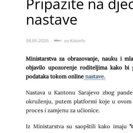
Pripazite na dj
nastave
08.05.2020.
po
Kidsinfo
Ministarstva za obrazovanje, nauku i ml
objavilo upozorenje roditeljima kako bi 
podataka tokom online
nastave.
Nastava u Kantonu Sarajevo zbog pandem
okruženju, putem platformi koje u ovom 
proces i zamjenu za učionice.
Iz Ministarstva su saopštili kako imaju
“