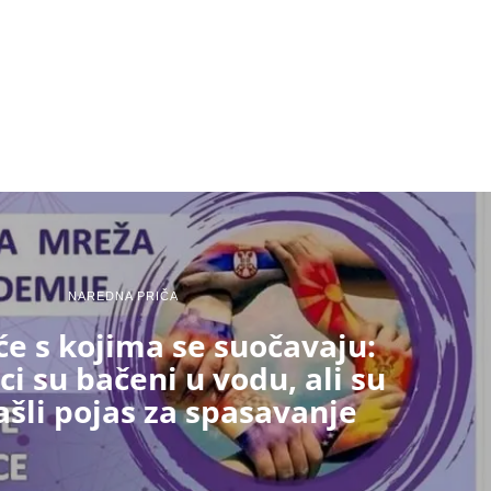
NAREDNA PRIČA
e s kojima se suočavaju:
i su bačeni u vodu, ali su
šli pojas za spasavanje