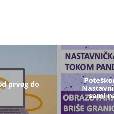
Poteškoć
 od prvog do
Nastavnic
sami na