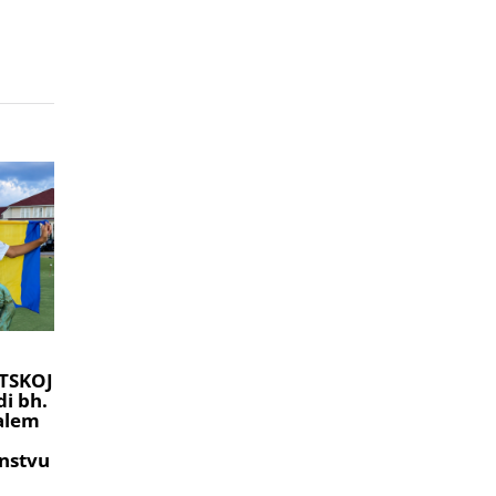
TSKOJ
i bh.
ralem
nstvu