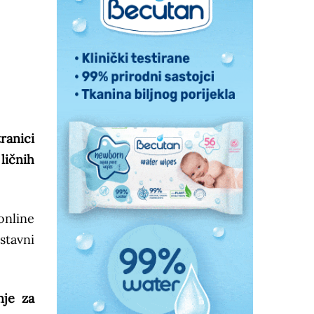
ranici
ličnih
online
stavni
je za