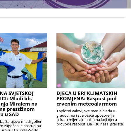
NA SVJETSKOJ
DJECA U ERI KLIMATSKIH
I: Mladi bh.
PROMJENA: Raspust pod
anja Miralem na
crvenim meteoalarmom
na prestižnom
Toplotni valovi, sve manje hlada u
u u SAD
gradovima i sve češća upozorenja
ljekara mijenjaju način na koji djeca
uba Sarajevo mladi golfer
provode raspust. Da li su naša igrališta,
em započeo je nastup na
urniru U.S. Kids World