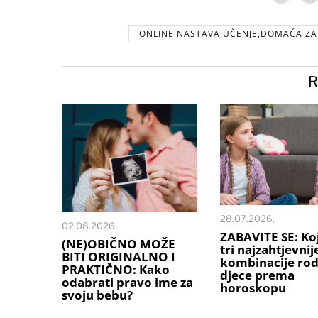
ONLINE NASTAVA,UČENJE,DOMAĆA ZAD
R
28.07.2026.
02.08.2026.
ZABAVITE SE: Ko
(NE)OBIČNO MOŽE
tri najzahtjevnij
BITI ORIGINALNO I
kombinacije rodi
PRAKTIČNO: Kako
djece prema
odabrati pravo ime za
horoskopu
svoju bebu?