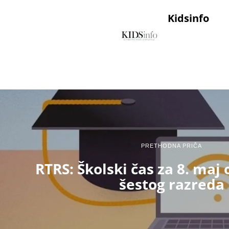
Kidsinfo
PRETHODNA PRIČA
RTRS: Školski čas za 8. maj
šestog razreda