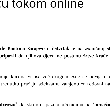
ecu tokom online
ade Kantona Sarajevo u četvrtak je na zvaničnoj st
pripazili da njihova djeca ne postanu žrtve krađe 
ije korona virusa već drugi mjesec se odvija u 
trenutku pružaju adekvatnu zamjenu za redovni na
obavezu”
da skrenu pažnju učenicima na
“ponašan