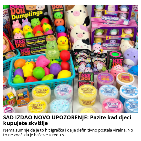
SAD IZDAO NOVO UPOZORENJE: Pazite kad djeci
kupujete skvišije
Nema sumnje da je to hit igračka i da je definitivno postala viralna. No
to ne znači da je baš sve u redu s