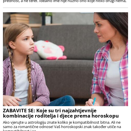
prednost, a ne teret. Idealno ime nije nužno ono koje nitko drugi nema,
ZABAVITE SE: Koje su tri najzahtjevnije
kombinacije roditelja i djece prema horoskopu
Ako vjerujte u astrologiju znate koliko je kompatibilnost bitna. Ali ne
samo za romantične odnose! Vaš horoskopski znak također utiče na