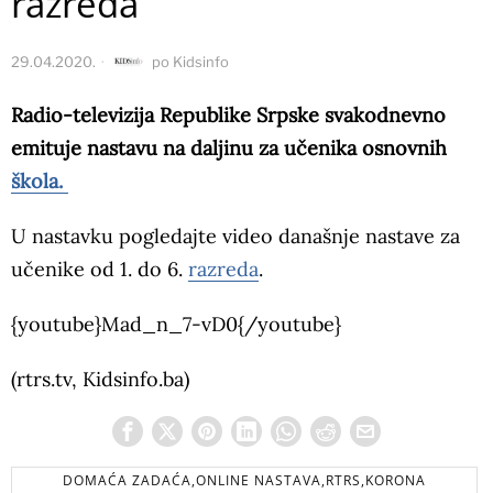
razreda
29.04.2020.
po
Kidsinfo
Radio-televizija Republike Srpske svakodnevno
emituje nastavu na daljinu za učenika osnovnih
škola.
U nastavku pogledajte video današnje nastave za
učenike od 1. do 6.
razreda
.
{youtube}Mad_n_7-vD0{/youtube}
(rtrs.tv, Kidsinfo.ba)
DOMAĆA ZADAĆA,ONLINE NASTAVA,RTRS,KORONA