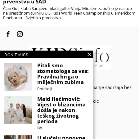
prvenstvu u SAD
Član Golf kluba Sarajevo mladi golfer Vanja Miralem započeo je nastup
na prestižnom turniru U.S. Kids World Teen Championship u američkom
Pinehurstu. Svjetsko prvenstvo
DON'T MISS
Pitali smo
stomatologa za vas:
Pravilna briga o
© 2020 - KIDSINFO.BA.
mliječnim zubima
Sva prava zadržana. Zabranjeno preuzimanje sadržaja bez
Roditelji
dozvole izdavača.
Maid Hećimović:
Developed by Amar SIjercic
Vijest o blizancima
došla je nakon
IZAŠAO JE NOVI MAGAZIN!
teškog životnog
perioda
Bh.
U slučaju ponovne