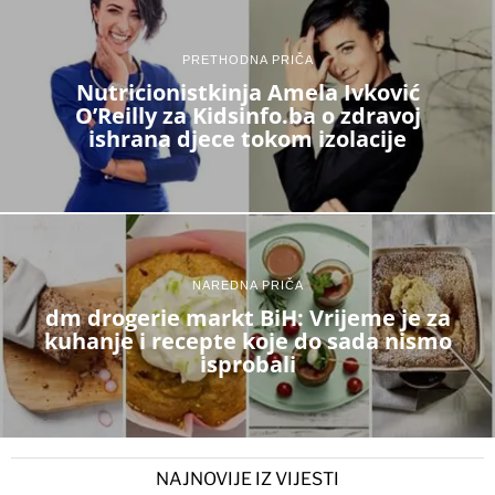
PRETHODNA PRIČA
Nutricionistkinja Amela Ivković
O’Reilly za Kidsinfo.ba o zdravoj
ishrana djece tokom izolacije
NAREDNA PRIČA
dm drogerie markt BiH: Vrijeme je za
kuhanje i recepte koje do sada nismo
isprobali
NAJNOVIJE IZ VIJESTI