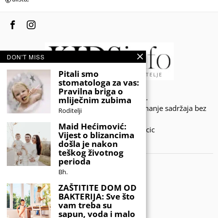
DON'T MISS
Pitali smo
stomatologa za vas:
Pravilna briga o
© 2020 - KIDSINFO.BA.
mliječnim zubima
Sva prava zadržana. Zabranjeno preuzimanje sadržaja bez
Roditelji
dozvole izdavača.
Maid Hećimović:
Developed by Amar SIjercic
Vijest o blizancima
došla je nakon
IZAŠAO JE NOVI MAGAZIN!
teškog životnog
perioda
Bh.
ZAŠTITITE DOM OD
BAKTERIJA: Sve što
vam treba su
sapun, voda i malo