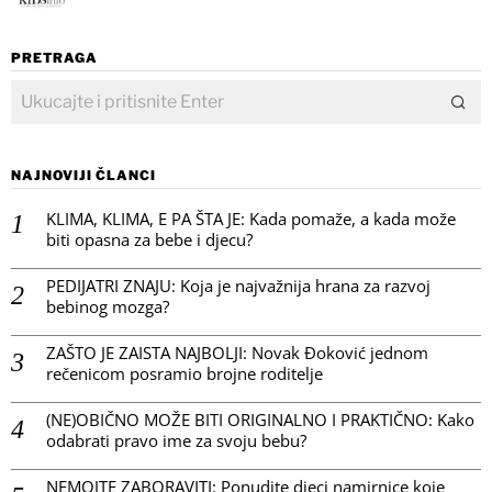
PRETRAGA
NAJNOVIJI ČLANCI
KLIMA, KLIMA, E PA ŠTA JE: Kada pomaže, a kada može
biti opasna za bebe i djecu?
PEDIJATRI ZNAJU: Koja je najvažnija hrana za razvoj
bebinog mozga?
ZAŠTO JE ZAISTA NAJBOLJI: Novak Đoković jednom
rečenicom posramio brojne roditelje
(NE)OBIČNO MOŽE BITI ORIGINALNO I PRAKTIČNO: Kako
odabrati pravo ime za svoju bebu?
NEMOJTE ZABORAVITI: Ponudite djeci namirnice koje