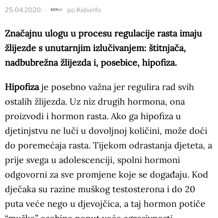
25.04.2020.
po
Kidsinfo
Značajnu ulogu u procesu regulacije rasta imaju
žlijezde s unutarnjim izlučivanjem: štitnjača,
nadbubrežna žlijezda i, posebice, hipofiza.
Hipofiza
je posebno važna jer regulira rad svih
ostalih žlijezda. Uz niz drugih hormona, ona
proizvodi i hormon rasta. Ako ga hipofiza u
djetinjstvu ne luči u dovoljnoj količini, može doći
do poremećaja rasta. Tijekom odrastanja djeteta, a
prije svega u adolescenciji, spolni hormoni
odgovorni za sve promjene koje se događaju. Kod
dječaka su razine muškog testosterona i do 20
puta veće nego u djevojčica, a taj hormon potiče