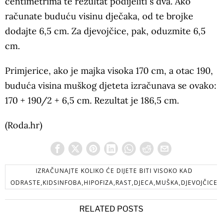
centimetrima te rezultat podijeliti s dva. Ako
računate buduću visinu dječaka, od te brojke
dodajte 6,5 cm. Za djevojčice, pak, oduzmite 6,5
cm.
Primjerice, ako je majka visoka 170 cm, a otac 190,
buduća visina muškog djeteta izračunava se ovako:
170 + 190/2 + 6,5 cm. Rezultat je 186,5 cm.
(Roda.hr)
IZRAČUNAJTE KOLIKO ĆE DIJETE BITI VISOKO KAD
ODRASTE,KIDSINFOBA,HIPOFIZA,RAST,DJECA,MUŠKA,DJEVOJČICE
RELATED POSTS