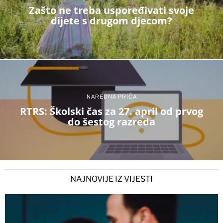
Zašto ne treba uspoređivati svoje
dijete s drugom djecom?
NAREDNA PRIČA
RTRS: Školski čas za 27. april od prvog
do šestog razreda
NAJNOVIJE IZ VIJESTI