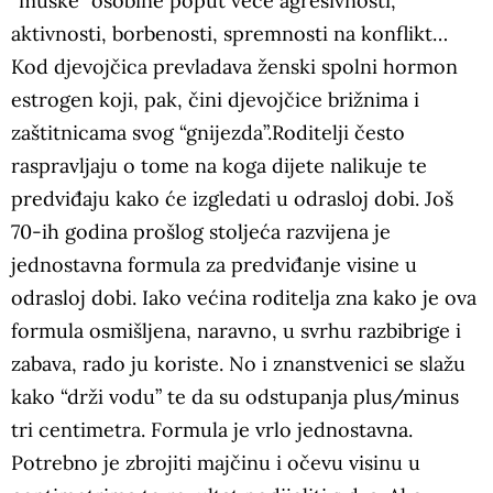
“muške” osobine poput veće agresivnosti,
aktivnosti, borbenosti, spremnosti na konflikt…
Kod djevojčica prevladava ženski spolni hormon
estrogen koji, pak, čini djevojčice brižnima i
zaštitnicama svog “gnijezda”.Roditelji često
raspravljaju o tome na koga dijete nalikuje te
predviđaju kako će izgledati u odrasloj dobi. Još
70-ih godina prošlog stoljeća razvijena je
jednostavna formula za predviđanje visine u
odrasloj dobi. Iako većina roditelja zna kako je ova
formula osmišljena, naravno, u svrhu razbibrige i
zabava, rado ju koriste. No i znanstvenici se slažu
kako “drži vodu” te da su odstupanja plus/minus
tri centimetra. Formula je vrlo jednostavna.
Potrebno je zbrojiti majčinu i očevu visinu u