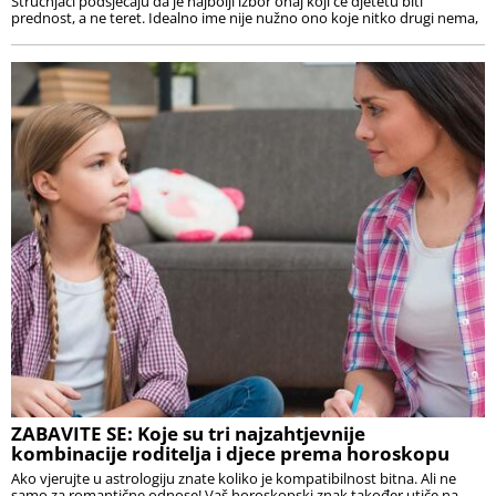
Stručnjaci podsjećaju da je najbolji izbor onaj koji će djetetu biti
prednost, a ne teret. Idealno ime nije nužno ono koje nitko drugi nema,
ZABAVITE SE: Koje su tri najzahtjevnije
kombinacije roditelja i djece prema horoskopu
Ako vjerujte u astrologiju znate koliko je kompatibilnost bitna. Ali ne
samo za romantične odnose! Vaš horoskopski znak također utiče na