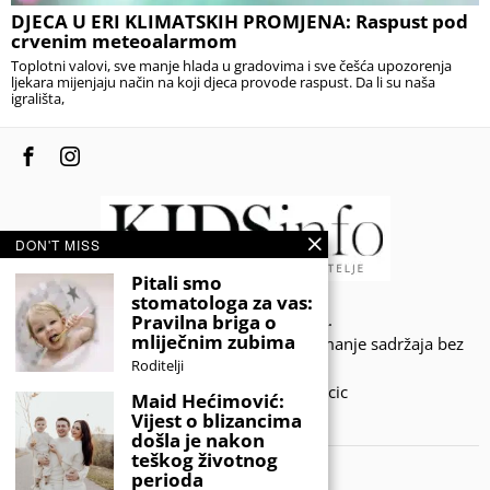
DJECA U ERI KLIMATSKIH PROMJENA: Raspust pod
crvenim meteoalarmom
Toplotni valovi, sve manje hlada u gradovima i sve češća upozorenja
ljekara mijenjaju način na koji djeca provode raspust. Da li su naša
igrališta,
DON'T MISS
Pitali smo
stomatologa za vas:
© 2020 - KIDSINFO.BA.
Pravilna briga o
mliječnim zubima
Sva prava zadržana. Zabranjeno preuzimanje sadržaja bez
Roditelji
dozvole izdavača.
Developed by Amar SIjercic
Maid Hećimović:
Vijest o blizancima
IZAŠAO JE NOVI MAGAZIN!
došla je nakon
teškog životnog
perioda