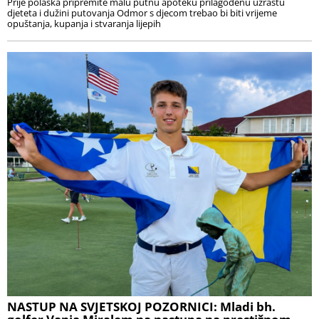
Prije polaska pripremite malu putnu apoteku prilagođenu uzrastu
djeteta i dužini putovanja Odmor s djecom trebao bi biti vrijeme
opuštanja, kupanja i stvaranja lijepih
NASTUP NA SVJETSKOJ POZORNICI: Mladi bh.