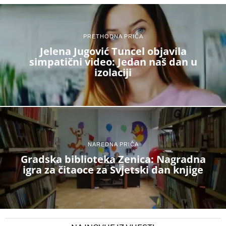
PRETHODNA PRIČA
Jelena Jugović Tuncel objavila
simpatični video: Jedan naš dan u
izolaciji
NAREDNA PRIČA
Gradska biblioteka Zenica: Nagradna
igra za čitaoce za Svjetski dan knjige