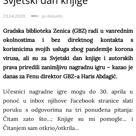
Svjetski dan knjige
23.04.2020.
po
Kidsinfo
Gradska biblioteka Zenica (GBZ) radi u vanrednim
okolnostima i bez direktnog kontakta s
korisnicima svojih usluga zbog pandemije korona
virusa, ali su za Svjetski dan knjige i autorskih
prava priredili zanimljivu nagradnu igru – kazao je
danas za Fenu direktor GBZ-a Haris Abdagić.
Učesnici nagradne igre mogu do 30. aprila u
ponoć u inbox njihove Facebook stranice slati
poruku s odgovorima na tri ponuđena pitanja:
Čitam zato što…; Knjige su mi pomogle… i
Čitanjem sam otkrio/otkrila…