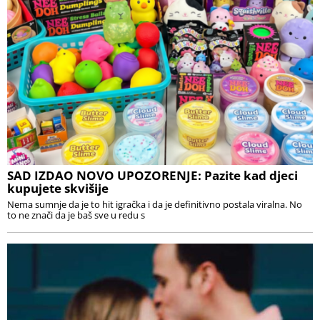
SAD IZDAO NOVO UPOZORENJE: Pazite kad djeci
kupujete skvišije
Nema sumnje da je to hit igračka i da je definitivno postala viralna. No
to ne znači da je baš sve u redu s