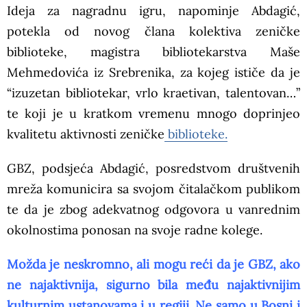
Ideja za nagradnu igru, napominje Abdagić,
potekla od novog člana kolektiva zeničke
biblioteke, magistra bibliotekarstva Maše
Mehmedovića iz Srebrenika, za kojeg ističe da je
“izuzetan bibliotekar, vrlo kraetivan, talentovan…”
te koji je u kratkom vremenu mnogo doprinjeo
kvalitetu aktivnosti zeničke
biblioteke.
GBZ, podsjeća Abdagić, posredstvom društvenih
mreža komunicira sa svojom čitalačkom publikom
te da je zbog adekvatnog odgovora u vanrednim
okolnostima ponosan na svoje radne kolege.
Možda je neskromno, ali mogu reći da je GBZ, ako
ne najaktivnija, sigurno bila među najaktivnijim
kulturnim ustanovama i u regiji. Ne samo u Bosni i