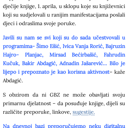
dječije knjige, 1. aprila, u sklopu koje su književnici
koji su sudjelovali u ranijim manifestacijama poslali
djeci i odraslima svoje poruke.
Javili su nam se svi koji su do sada učestvovali u
programima- Šimo Ešić, Ivica Vanja Rorić, Bajruzin
Hajro- Planjac, Mirsad Bećirbašić, Fahrudin
Kučuk, Bakir Abdagić, Adnadin Jašarević… Bilo je
lijepo i prepoznato je kao korisna aktivnost
– kaže
Abdagić.
S obzirom da ni GBZ ne može obavljati svoju
primarnu djelatnost – da posuđuje knjige, dijeli su
različite preporuke, linkove,
sugestije.
Na dnevnoj bazi preporučujemo neku digitalnu