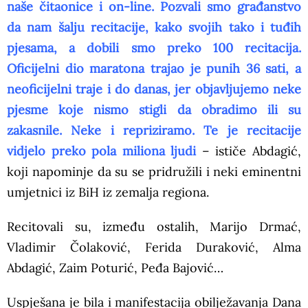
naše čitaonice i on-line. Pozvali smo građanstvo
da nam šalju recitacije, kako svojih tako i tuđih
pjesama, a dobili smo preko 100 recitacija.
Oficijelni dio maratona trajao je punih 36 sati, a
neoficijelni traje i do danas, jer objavljujemo neke
pjesme koje nismo stigli da obradimo ili su
zakasnile. Neke i repriziramo. Te je recitacije
vidjelo preko pola miliona ljudi
– ističe Abdagić,
koji napominje da su se pridružili i neki eminentni
umjetnici iz BiH iz zemalja regiona.
Recitovali su, između ostalih, Marijo Drmać,
Vladimir Čolaković, Ferida Duraković, Alma
Abdagić, Zaim Poturić, Peđa Bajović…
Uspješana je bila i manifestacija obilježavanja Dana