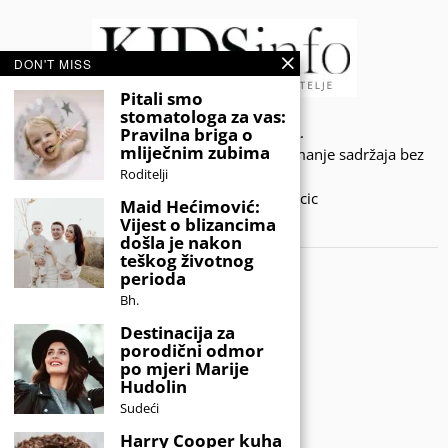
DON'T MISS
Pitali smo
stomatologa za vas:
© 2020 - KIDSINFO.BA.
Pravilna briga o
mliječnim zubima
Sva prava zadržana. Zabranjeno preuzimanje sadržaja bez
Roditelji
dozvole izdavača.
Developed by Amar SIjercic
Maid Hećimović:
Vijest o blizancima
IZAŠAO JE NOVI MAGAZIN!
došla je nakon
teškog životnog
perioda
Bh.
Destinacija za
porodični odmor
po mjeri Marije
Hudolin
Sudeći
Harry Cooper kuha