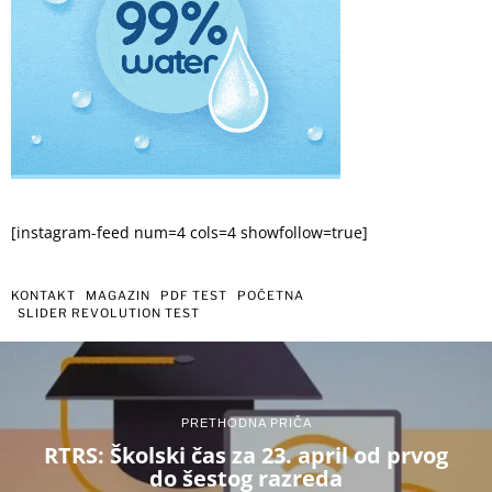
[instagram-feed num=4 cols=4 showfollow=true]
KONTAKT
MAGAZIN
PDF TEST
POČETNA
SLIDER REVOLUTION TEST
PRETHODNA PRIČA
RTRS: Školski čas za 23. april od prvog
do šestog razreda