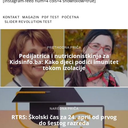
[instagram-feed num=4 cols=4 showfollow=true]
KONTAKT
MAGAZIN
PDF TEST
POČETNA
SLIDER REVOLUTION TEST
PRETHODNA PRIČA
Pedijatrica i nutricionistkinja za
Kidsinfo.ba: Kako djeci podići imunitet
tokom izolacije
NAREDNA PRIČA
RTRS: Školski čas za 24. april od prvog
do šestog razreda