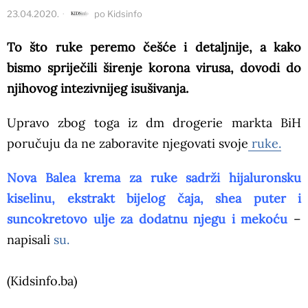
23.04.2020.
po
Kidsinfo
To što ruke peremo češće i detaljnije, a kako
bismo spriječili širenje korona virusa, dovodi do
njihovog intezivnijeg isušivanja.
Upravo zbog toga iz dm drogerie markta BiH
poručuju da ne zaboravite njegovati svoje
ruke.
Nova Balea krema za ruke sadrži hijaluronsku
kiselinu, ekstrakt bijelog čaja, shea puter i
suncokretovo ulje za dodatnu njegu i mekoću
–
napisali
su.
(Kidsinfo.ba)