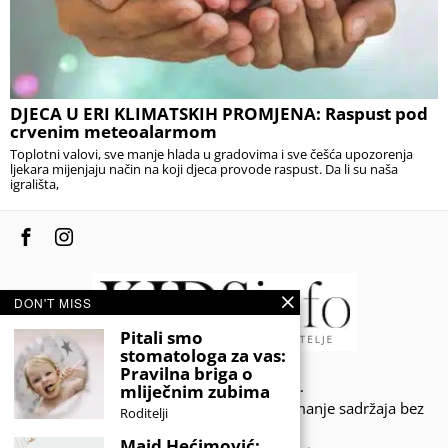
DJECA U ERI KLIMATSKIH PROMJENA: Raspust pod
crvenim meteoalarmom
Toplotni valovi, sve manje hlada u gradovima i sve češća upozorenja
ljekara mijenjaju način na koji djeca provode raspust. Da li su naša
igrališta,
DON'T MISS
Pitali smo
stomatologa za vas:
Pravilna briga o
© 2020 - KIDSINFO.BA.
mliječnim zubima
Sva prava zadržana. Zabranjeno preuzimanje sadržaja bez
Roditelji
dozvole izdavača.
Maid Hećimović: