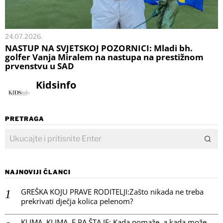
24.07.2026.
NASTUP NA SVJETSKOJ POZORNICI: Mladi bh.
golfer Vanja Miralem na nastupa na prestižnom
prvenstvu u SAD
Kidsinfo
PRETRAGA
NAJNOVIJI ČLANCI
GREŠKA KOJU PRAVE RODITELJI:Zašto nikada ne treba
prekrivati dječja kolica pelenom?
KLIMA, KLIMA, E PA ŠTA JE: Kada pomaže, a kada može