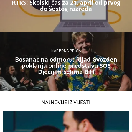
RTRS: Školski čas za 21. april od prvog
do šestog razreda
NAREDNA PRIČA
Bosanac na odmoru: Rijad Gvozden
poklanja online predstavu SOS
Dječijim selima BiH
NAJNOVIJE IZ VIJESTI