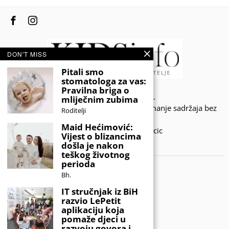
DON'T MISS
Pitali smo
stomatologa za vas:
Pravilna briga o
© 2020 - KIDSINFO.BA.
mliječnim zubima
Sva prava zadržana. Zabranjeno preuzimanje sadržaja bez
Roditelji
dozvole izdavača.
Maid Hećimović:
Developed by Amar SIjercic
Vijest o blizancima
došla je nakon
IZAŠAO JE NOVI MAGAZIN!
teškog životnog
perioda
Bh.
IT stručnjak iz BiH
razvio LePetit
aplikaciju koja
pomaže djeci u
razvoju govora i