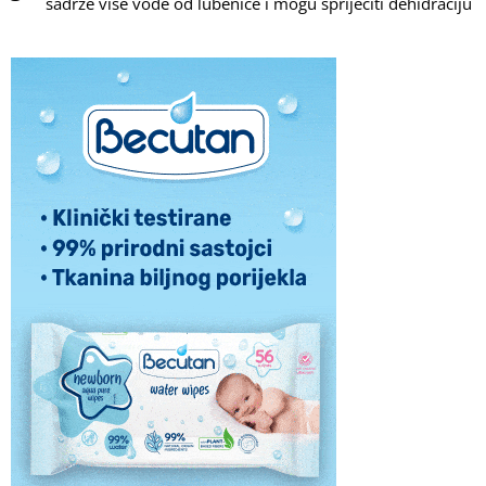
sadrže više vode od lubenice i mogu spriječiti dehidraciju