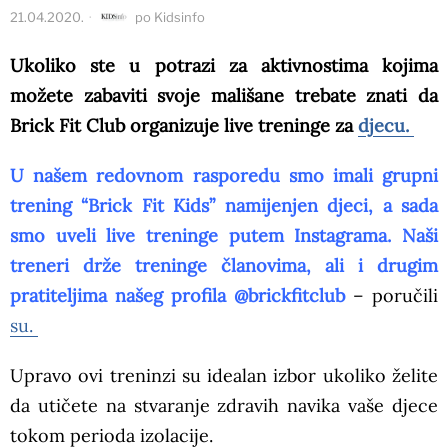
21.04.2020.
po
Kidsinfo
Ukoliko ste u potrazi za aktivnostima kojima
možete zabaviti svoje mališane trebate znati da
Brick Fit Club organizuje live treninge za
djecu.
U našem redovnom rasporedu smo imali grupni
trening “Brick Fit Kids” namijenjen djeci, a sada
smo uveli live treninge putem Instagrama. Naši
treneri drže treninge članovima, ali i drugim
pratiteljima našeg profila @brickfitclub
– poručili
su.
Upravo ovi treninzi su idealan izbor ukoliko želite
da utičete na stvaranje zdravih navika vaše djece
tokom perioda izolacije.