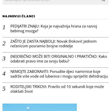
NAJNOVIJI ČLANCI
PEDIJATRI ZNAJU: Koja je najvažnija hrana za razvoj
bebinog mozga?
ZAŠTO JE ZAISTA NAJBOLJI: Novak Đoković jednom
rečenicom posramio brojne roditelje
(NE)OBIČNO MOŽE BITI ORIGINALNO I PRAKTIČNO: Kako
odabrati pravo ime za svoju bebu?
NEMOJTE ZABORAVITI: Ponudite djeci namirnice koje
sadrže više vode od lubenice i mogu spriječiti dehidraciju
RODITELJSKI TRIKOVI: Pravilo od 10 sekundi koje može
olakšati život