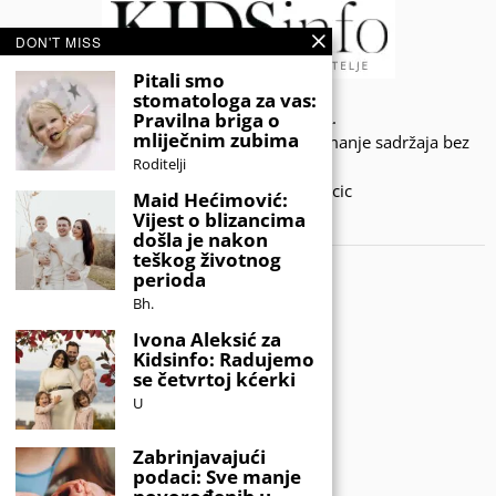
DON'T MISS
Pitali smo
stomatologa za vas:
© 2020 - KIDSINFO.BA.
Pravilna briga o
mliječnim zubima
Sva prava zadržana. Zabranjeno preuzimanje sadržaja bez
Roditelji
dozvole izdavača.
Developed by Amar SIjercic
Maid Hećimović:
Vijest o blizancima
IZAŠAO JE NOVI MAGAZIN!
došla je nakon
teškog životnog
perioda
Bh.
Ivona Aleksić za
Kidsinfo: Radujemo
se četvrtoj kćerki
U
Zabrinjavajući
podaci: Sve manje