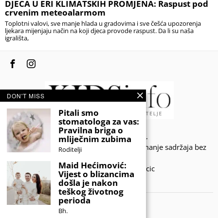
DJECA U ERI KLIMATSKIH PROMJENA: Raspust pod
crvenim meteoalarmom
Toplotni valovi, sve manje hlada u gradovima i sve češća upozorenja
ljekara mijenjaju način na koji djeca provode raspust. Da li su naša
igrališta,
DON'T MISS
Pitali smo
stomatologa za vas:
Pravilna briga o
© 2020 - KIDSINFO.BA.
mliječnim zubima
Sva prava zadržana. Zabranjeno preuzimanje sadržaja bez
Roditelji
dozvole izdavača.
Maid Hećimović:
Developed by Amar SIjercic
Vijest o blizancima
došla je nakon
IZAŠAO JE NOVI MAGAZIN!
teškog životnog
perioda
Bh.