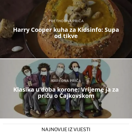
PRETHODNA PRIČA
Harry Cooper kuha za Kidsinfo: Supa
od tikve
NAREDNA PRIČA
Klasika u doba korone: Vrijeme ja za
priču o Čajkovskom
NAJNOVIJE IZ VIJESTI