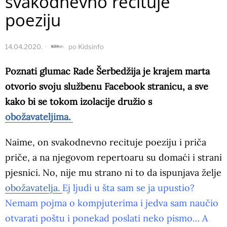
svakodnevno recituje
poeziju
14.04.2020.
po
Kidsinfo
Poznati glumac Rade Šerbedžija je krajem marta
otvorio svoju službenu Facebook stranicu, a sve
kako bi se tokom izolacije družio s
obožavateljima.
Naime, on svakodnevno recituje poeziju i priča
priče, a na njegovom repertoaru su domaći i strani
pjesnici. No, nije mu strano ni to da ispunjava želje
obožavatelja.
Ej ljudi u šta sam se ja upustio?
Nemam pojma o kompjuterima i jedva sam naučio
otvarati poštu i ponekad poslati neko pismo… A