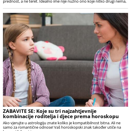
prednost, a ne teret. Idealno ime nije nužno ono koje nitko drugi nema,
ZABAVITE SE: Koje su tri najzahtjevnije
kombinacije roditelja i djece prema horoskopu
Ako vjerujte u astrologiju znate koliko je kompatibilnost bitna. Ali ne
samo za romantične odnose! Vaš horoskopski znak također utiče na