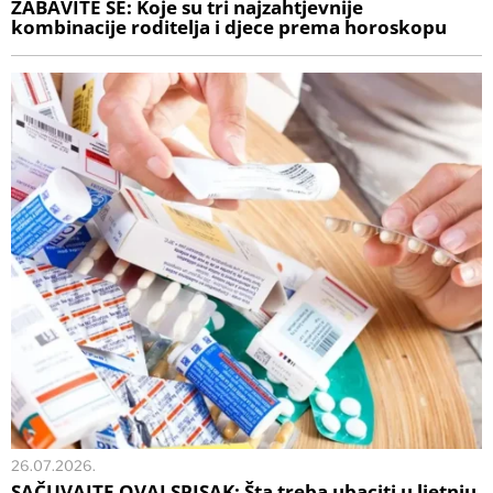
ZABAVITE SE: Koje su tri najzahtjevnije
kombinacije roditelja i djece prema horoskopu
26.07.2026.
SAČUVAJTE OVAJ SPISAK: Šta treba ubaciti u ljetnju