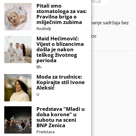
Pitali smo
stomatologa za vas:
© 2020 - KIDSINFO.BA.
Pravilna briga o
mliječnim zubima
Sva prava zadržana. Zabranjeno preuzimanje sadržaja bez
Roditelji
dozvole izdavača.
Developed by Amar SIjercic
Maid Hećimović:
Vijest o blizancima
IZAŠAO JE NOVI MAGAZIN!
došla je nakon
teškog životnog
perioda
Bh.
Moda za trudnice:
Kopirajte stil Ivone
Aleksić
U
Predstava “Mladi u
doba korone” u
subotu na sceni
BNP Zenica
Predstava