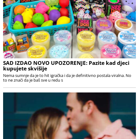
SAD IZDAO NOVO UPOZORENJE: Pazite kad djeci
kupujete skvišije
Nema sumnje da je to hit igračka i da je definitivno postala viralna. No
to ne znači da je baš sve u redu s