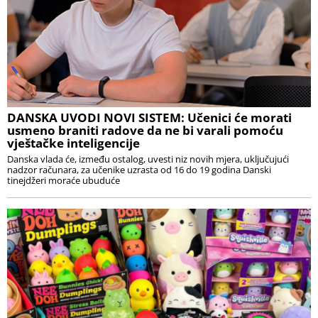
DANSKA UVODI NOVI SISTEM: Učenici će morati
usmeno braniti radove da ne bi varali pomoću
vještačke inteligencije
Danska vlada će, između ostalog, uvesti niz novih mjera, uključujući
nadzor računara, za učenike uzrasta od 16 do 19 godina Danski
tinejdžeri moraće ubuduće