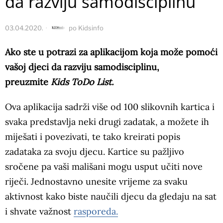
da razviju samodisciplinu
03.04.2020.
po
Kidsinfo
Ako ste u potrazi za aplikacijom koja može pomoći
vašoj djeci da razviju samodisciplinu,
preuzmite
Kids ToDo List.
Ova aplikacija sadrži više od 100 slikovnih kartica i
svaka predstavlja neki drugi zadatak, a možete ih
miješati i povezivati, te tako kreirati popis
zadataka za svoju djecu. Kartice su pažljivo
sročene pa vaši mališani mogu usput učiti nove
riječi. Jednostavno unesite vrijeme za svaku
aktivnost kako biste naučili djecu da gledaju na sat
i shvate važnost
rasporeda.