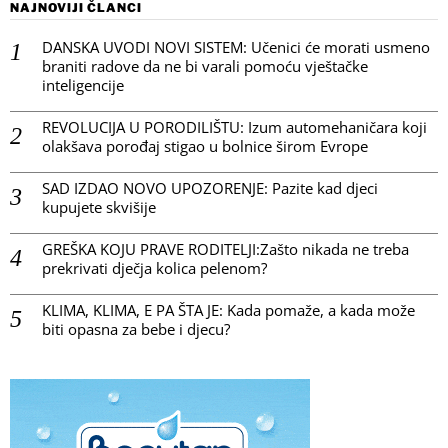
NAJNOVIJI ČLANCI
DANSKA UVODI NOVI SISTEM: Učenici će morati usmeno
braniti radove da ne bi varali pomoću vještačke
inteligencije
REVOLUCIJA U PORODILIŠTU: Izum automehaničara koji
olakšava porođaj stigao u bolnice širom Evrope
SAD IZDAO NOVO UPOZORENJE: Pazite kad djeci
kupujete skvišije
GREŠKA KOJU PRAVE RODITELJI:Zašto nikada ne treba
prekrivati dječja kolica pelenom?
KLIMA, KLIMA, E PA ŠTA JE: Kada pomaže, a kada može
biti opasna za bebe i djecu?