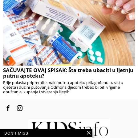
SAČUVAJTE OVAJ SPISAK: Šta treba ubaciti u ljetnju
putnu apoteku?
Prije polaska pripremite malu putnu apoteku prilagođenu uzrastu
djeteta i dužini putovanja Odmor s djecom trebao bi biti vrijeme
opuštanja, kupanja i stvaranja lijepih
DON'T MISS