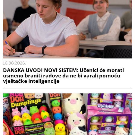
10.08.2026.
DANSKA UVODI NOVI SISTEM: Učenici će morati
usmeno braniti radove da ne bi varali pomoću
vještačke inteligencije