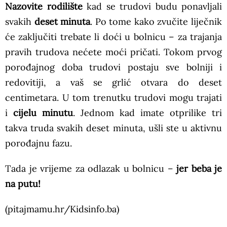
Nazovite rodilište
kad se trudovi budu ponavljali
svakih
deset minuta
. Po tome kako zvučite liječnik
će zaključiti trebate li doći u bolnicu – za trajanja
pravih trudova nećete moći pričati. Tokom prvog
porođajnog doba trudovi postaju sve bolniji i
redovitiji, a vaš se grlić otvara do deset
centimetara. U tom trenutku trudovi mogu trajati
i
cijelu minutu
. Jednom kad imate otprilike tri
takva truda svakih deset minuta, ušli ste u aktivnu
porođajnu fazu.
Tada je vrijeme za odlazak u bolnicu –
jer beba je
na putu!
(pitajmamu.hr/Kidsinfo.ba)