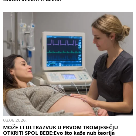
03.06.2026.
MOŽE LI ULTRAZVUK U PRVOM TROMJESEČJU
OTKRITI SPOL BEBE:Evo što kaže nub teorija