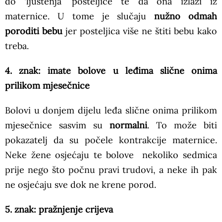
do ‘ljuštenja’ posteljice te da ona izlazi iz
maternice. U tome je slučaju
nužno odmah
poroditi bebu
jer posteljica više ne štiti bebu kako
treba.
4. znak: imate bolove u leđima slične onima
prilikom mjesečnice
Bolovi u donjem dijelu leđa slične onima prilikom
mjesečnice sasvim su
normalni
. To može biti
pokazatelj da su počele kontrakcije maternice.
Neke žene osjećaju te bolove nekoliko sedmica
prije nego što počnu pravi trudovi, a neke ih pak
ne osjećaju sve dok ne krene porod.
5. znak: pražnjenje crijeva