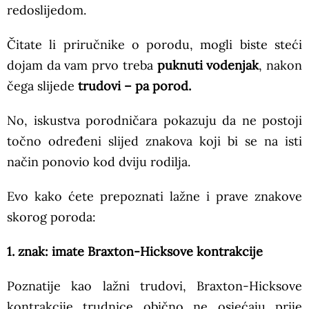
redoslijedom.
Čitate li priručnike o porodu, mogli biste steći
dojam da vam prvo treba
puknuti vodenjak
, nakon
čega slijede
trudovi – pa porod.
No, iskustva porodničara pokazuju da ne postoji
točno određeni slijed znakova koji bi se na isti
način ponovio kod dviju rodilja.
Evo kako ćete prepoznati lažne i prave znakove
skorog poroda:
1. znak: imate Braxton-Hicksove kontrakcije
Poznatije kao lažni trudovi, Braxton-Hicksove
kontrakcije trudnice obično ne osjećaju prije