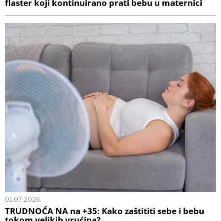
flaster koji kontinuirano prati bebu u maternici
01.07.2026.
TRUDNOĆA NA na +35: Kako zaštititi sebe i bebu
tokom velikih vrućina?