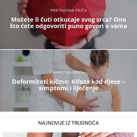
PRETHODNA PRIČA
Možete li čuti otkucaje svog srca? Ono
što ćete odgovoriti puno govori o vama
NAREDNA PRIČA
Deformiteti kičme: Kifoza kod djece –
simptomi i liječenje
NAJNOVIJE IZ TRUDNOĆA