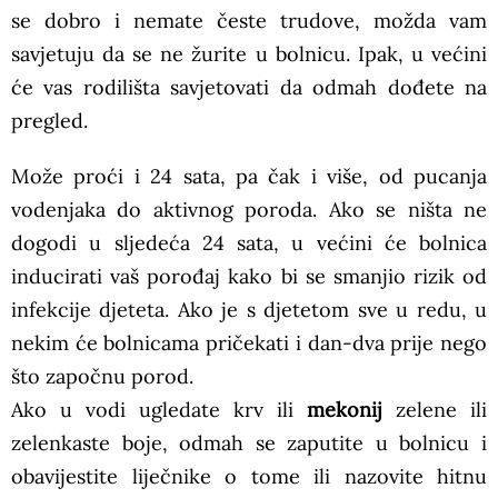
se dobro i nemate česte trudove, možda vam
savjetuju da se ne žurite u bolnicu. Ipak, u većini
će vas rodilišta savjetovati da odmah dođete na
pregled.
Može proći i 24 sata, pa čak i više, od pucanja
vodenjaka do aktivnog poroda. Ako se ništa ne
dogodi u sljedeća 24 sata, u većini će bolnica
inducirati vaš porođaj kako bi se smanjio rizik od
infekcije djeteta. Ako je s djetetom sve u redu, u
nekim će bolnicama pričekati i dan-dva prije nego
što započnu porod.
Ako u vodi ugledate krv ili
mekonij
zelene ili
zelenkaste boje, odmah se zaputite u bolnicu i
obavijestite liječnike o tome ili nazovite hitnu