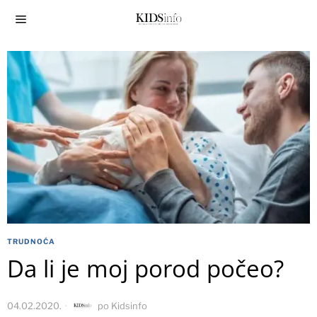
TRUDNOĆA
Da li je moj porod počeo?
04.02.2020.
po
Kidsinfo