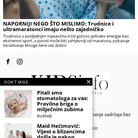
NAPORNIJI NEGO ŠTO MISLIMO: Trudnice i
ultramaratonci imaju nešto zajedničko
Trudnoća u posljednjim mjesecima troši gotovo jednako energije kao
ekstremni sport, a porod može biti zahtjevniji od maratona, pokazuje
istraživanje Mnoge žene već dobro
DON'T MISS
Pitali smo
stomatologa za vas:
Pravilna briga o
© 2020 - KIDSINFO.BA.
mliječnim zubima
Sva prava zadržana. Zabranjeno preuzimanje sadržaja bez
Roditelji
dozvole izdavača.
Maid Hećimović:
Developed by Amar SIjercic
Vijest o blizancima
došla je nakon