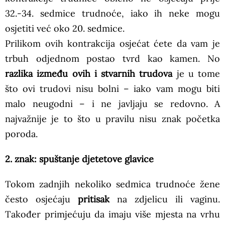
32.-34. sedmice trudnoće, iako ih neke mogu
osjetiti već oko 20. sedmice.
Prilikom ovih kontrakcija osjećat ćete da vam je
trbuh odjednom postao tvrd kao kamen. No
razlika između ovih i stvarnih trudova
je u tome
što ovi trudovi nisu bolni – iako vam mogu biti
malo neugodni – i ne javljaju se redovno. A
najvažnije je to što u pravilu nisu znak početka
poroda.
2. znak: spuštanje djetetove glavice
Tokom zadnjih nekoliko sedmica trudnoće žene
često osjećaju
pritisak
na zdjelicu ili vaginu.
Također primjećuju da imaju više mjesta na vrhu