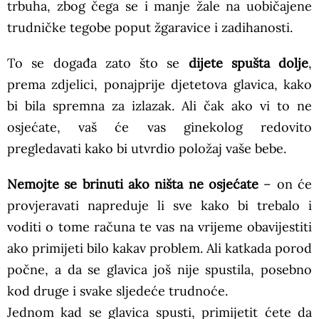
trbuha, zbog čega se i manje žale na uobičajene
trudničke tegobe poput žgaravice i zadihanosti.
To se događa zato što se
dijete spušta dolje
,
prema zdjelici, ponajprije djetetova glavica, kako
bi bila spremna za izlazak. Ali čak ako vi to ne
osjećate, vaš će vas ginekolog redovito
pregledavati kako bi utvrdio položaj vaše bebe.
Nemojte se brinuti ako ništa ne osjećate
– on će
provjeravati napreduje li sve kako bi trebalo i
voditi o tome računa te vas na vrijeme obavijestiti
ako primijeti bilo kakav problem. Ali katkada porod
počne, a da se glavica još nije spustila, posebno
kod druge i svake sljedeće trudnoće.
Jednom kad se glavica spusti, primijetit ćete da