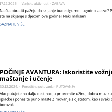
17.12.2025.
Vanjske aktivnosti
·
ZABAVA
Na šta obratiti pažnju da skijanje bude sigurno i ugodno za sve? P
ste na skijanje s djecom ove godine? Neki mališani
SAZNAJTE VIŠE
POČINJE AVANTURA: Iskoristite vožnj
maštanje i učenje
30.12.2024.
Porodična putovanja
·
PUTOVANJA
Ako putujete na dalju destinaciju pripremite užinu, dobru muziku
igračke i ponesite puno mašte Zimovanje s djetetom, kao i svaki 
boravak