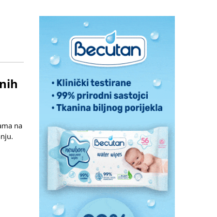
enih
vama na
nju.