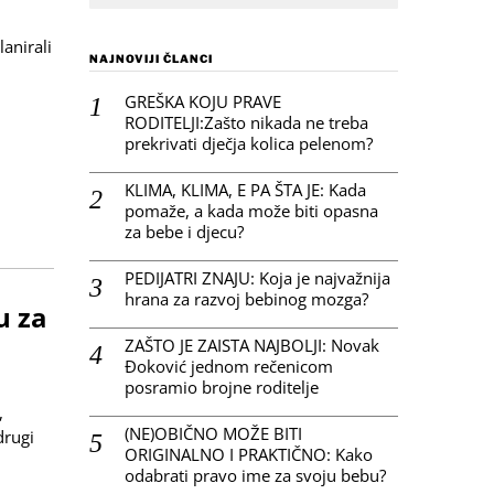
lanirali
NAJNOVIJI ČLANCI
GREŠKA KOJU PRAVE
RODITELJI:Zašto nikada ne treba
prekrivati dječja kolica pelenom?
KLIMA, KLIMA, E PA ŠTA JE: Kada
pomaže, a kada može biti opasna
za bebe i djecu?
PEDIJATRI ZNAJU: Koja je najvažnija
hrana za razvoj bebinog mozga?
u za
ZAŠTO JE ZAISTA NAJBOLJI: Novak
Đoković jednom rečenicom
posramio brojne roditelje
,
(NE)OBIČNO MOŽE BITI
drugi
ORIGINALNO I PRAKTIČNO: Kako
odabrati pravo ime za svoju bebu?