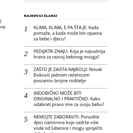
NAJNOVIJI ČLANCI
j
vne
KLIMA, KLIMA, E PA ŠTA JE: Kada
pomaže, a kada može biti opasna
za bebe i djecu?
PEDIJATRI ZNAJU: Koja je najvažnija
hrana za razvoj bebinog mozga?
ZAŠTO JE ZAISTA NAJBOLJI: Novak
Đoković jednom rečenicom
posramio brojne roditelje
(NE)OBIČNO MOŽE BITI
ORIGINALNO I PRAKTIČNO: Kako
odabrati pravo ime za svoju bebu?
NEMOJTE ZABORAVITI: Ponudite
djeci namirnice koje sadrže više
vode od lubenice i mogu spriječiti