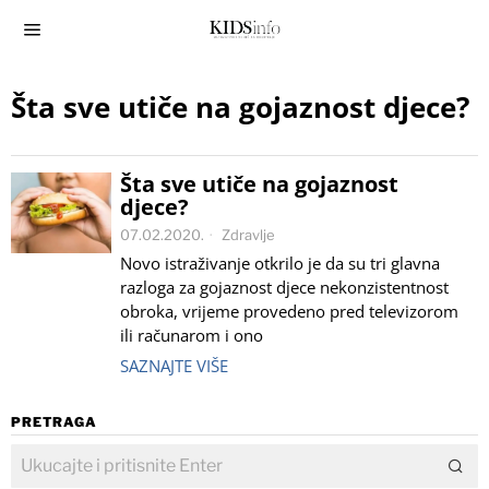
Šta sve utiče na gojaznost djece?
Šta sve utiče na gojaznost
djece?
07.02.2020.
Zdravlje
Novo istraživanje otkrilo je da su tri glavna
razloga za gojaznost djece nekonzistentnost
obroka, vrijeme provedeno pred televizorom
ili računarom i ono
SAZNAJTE VIŠE
PRETRAGA