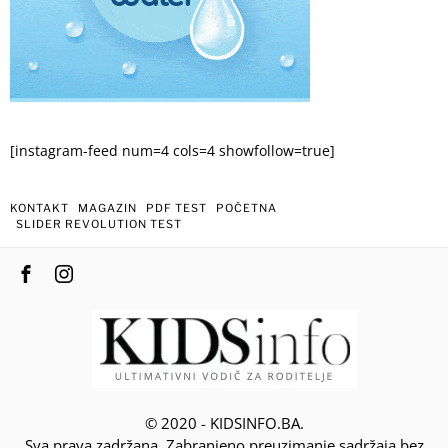
[instagram-feed num=4 cols=4 showfollow=true]
KONTAKT
MAGAZIN
PDF TEST
POČETNA
SLIDER REVOLUTION TEST
© 2020 - KIDSINFO.BA.
Sva prava zadržana. Zabranjeno preuzimanje sadržaja bez