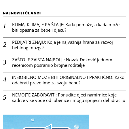
NAJNOVIJI ČLANCI
KLIMA, KLIMA, E PA ŠTA JE: Kada pomaže, a kada može
biti opasna za bebe i djecu?
PEDIJATRI ZNAJU: Koja je najvažnija hrana za razvoj
bebinog mozga?
ZAŠTO JE ZAISTA NAJBOLJI: Novak Đoković jednom
rečenicom posramio brojne roditelje
(NE)OBIČNO MOŽE BITI ORIGINALNO I PRAKTIČNO: Kako
odabrati pravo ime za svoju bebu?
NEMOJTE ZABORAVITI: Ponudite djeci namirnice koje
sadrže više vode od lubenice i mogu spriječiti dehidraciju