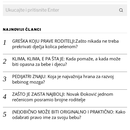
NAJNOVIJI ČLANCI
GREŠKA KOJU PRAVE RODITELJI:Zašto nikada ne treba
prekrivati dječja kolica pelenom?
KLIMA, KLIMA, E PA ŠTA JE: Kada pomaže, a kada može
biti opasna za bebe i djecu?
PEDIJATRI ZNAJU: Koja je najvažnija hrana za razvoj
bebinog mozga?
ZAŠTO JE ZAISTA NAJBOLJI: Novak Đoković jednom
rečenicom posramio brojne roditelje
(NE)OBIČNO MOŽE BITI ORIGINALNO I PRAKTIČNO: Kako
odabrati pravo ime za svoju bebu?