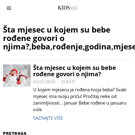
Šta mjesec u kojem su bebe
rođene govori o
njima?,beba,rođenje,godina,mjese
Šta mjesec u kojem su bebe
rođene govori o njima?
03.02.2020.
VIJESTI
U kojem mjesecu je rođena tvoja beba? Svaki
mjesec ima svoju priču! Pročitaj neke od
zanimljivosti… Januar Bebe rođene u januaru
vole
SAZNAJTE VIŠE
PRETRAGA