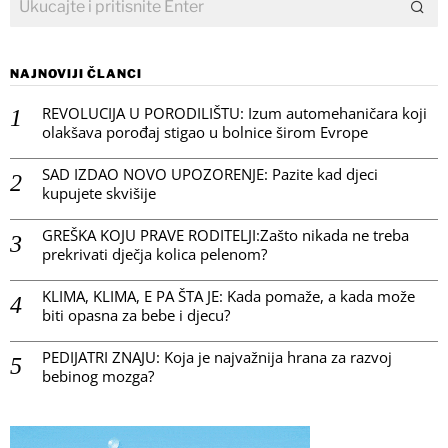
NAJNOVIJI ČLANCI
REVOLUCIJA U PORODILIŠTU: Izum automehaničara koji
olakšava porođaj stigao u bolnice širom Evrope
SAD IZDAO NOVO UPOZORENJE: Pazite kad djeci
kupujete skvišije
GREŠKA KOJU PRAVE RODITELJI:Zašto nikada ne treba
prekrivati dječja kolica pelenom?
KLIMA, KLIMA, E PA ŠTA JE: Kada pomaže, a kada može
biti opasna za bebe i djecu?
PEDIJATRI ZNAJU: Koja je najvažnija hrana za razvoj
bebinog mozga?