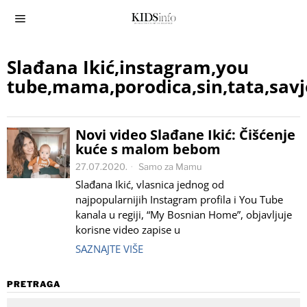
Slađana Ikić,instagram,you
tube,mama,porodica,sin,tata,savj
Novi video Slađane Ikić: Čišćenje
kuće s malom bebom
27.07.2020.
Samo za Mamu
Slađana Ikić, vlasnica jednog od
najpopularnijih Instagram profila i You Tube
kanala u regiji, “My Bosnian Home”, objavljuje
korisne video zapise u
SAZNAJTE VIŠE
PRETRAGA