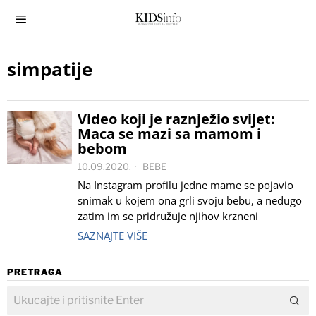
simpatije
Video koji je raznježio svijet:
Maca se mazi sa mamom i
bebom
10.09.2020.
BEBE
Na Instagram profilu jedne mame se pojavio
snimak u kojem ona grli svoju bebu, a nedugo
zatim im se pridružuje njihov krzneni
SAZNAJTE VIŠE
PRETRAGA