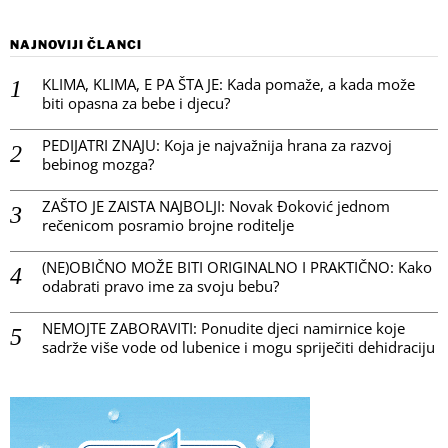
NAJNOVIJI ČLANCI
KLIMA, KLIMA, E PA ŠTA JE: Kada pomaže, a kada može
biti opasna za bebe i djecu?
PEDIJATRI ZNAJU: Koja je najvažnija hrana za razvoj
bebinog mozga?
ZAŠTO JE ZAISTA NAJBOLJI: Novak Đoković jednom
rečenicom posramio brojne roditelje
(NE)OBIČNO MOŽE BITI ORIGINALNO I PRAKTIČNO: Kako
odabrati pravo ime za svoju bebu?
NEMOJTE ZABORAVITI: Ponudite djeci namirnice koje
sadrže više vode od lubenice i mogu spriječiti dehidraciju