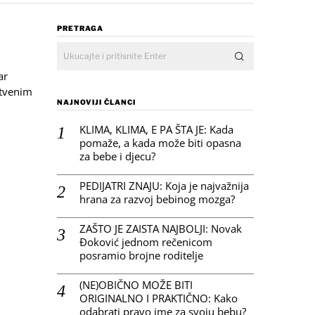
PRETRAGA
ar
štvenim
NAJNOVIJI ČLANCI
KLIMA, KLIMA, E PA ŠTA JE: Kada
pomaže, a kada može biti opasna
za bebe i djecu?
PEDIJATRI ZNAJU: Koja je najvažnija
hrana za razvoj bebinog mozga?
ZAŠTO JE ZAISTA NAJBOLJI: Novak
Đoković jednom rečenicom
posramio brojne roditelje
(NE)OBIČNO MOŽE BITI
ORIGINALNO I PRAKTIČNO: Kako
odabrati pravo ime za svoju bebu?