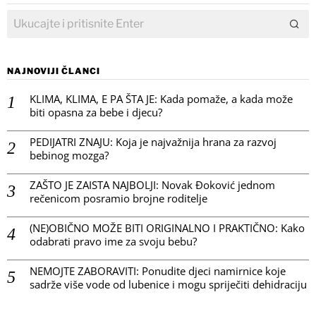
NAJNOVIJI ČLANCI
KLIMA, KLIMA, E PA ŠTA JE: Kada pomaže, a kada može
biti opasna za bebe i djecu?
PEDIJATRI ZNAJU: Koja je najvažnija hrana za razvoj
bebinog mozga?
ZAŠTO JE ZAISTA NAJBOLJI: Novak Đoković jednom
rečenicom posramio brojne roditelje
(NE)OBIČNO MOŽE BITI ORIGINALNO I PRAKTIČNO: Kako
odabrati pravo ime za svoju bebu?
NEMOJTE ZABORAVITI: Ponudite djeci namirnice koje
sadrže više vode od lubenice i mogu spriječiti dehidraciju