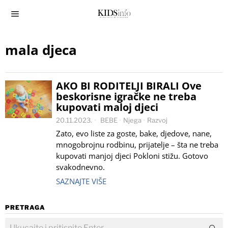
mala djeca
AKO BI RODITELJI BIRALI Ove
beskorisne igračke ne treba
kupovati maloj djeci
20.11.2023.
BEBE
·
Njega
·
Razvoj
Zato, evo liste za goste, bake, djedove, nane,
mnogobrojnu rodbinu, prijatelje – šta ne treba
kupovati manjoj djeci Pokloni stižu. Gotovo
svakodnevno.
SAZNAJTE VIŠE
PRETRAGA