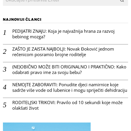
NAJNOVIJI ČLANCI
PEDIJATRI ZNAJU: Koja je najvažnija hrana za razvoj
bebinog mozga?
ZAŠTO JE ZAISTA NAJBOLJI: Novak Đoković jednom
rečenicom posramio brojne roditelje
(NE)OBIČNO MOŽE BITI ORIGINALNO I PRAKTIČNO: Kako
odabrati pravo ime za svoju bebu?
NEMOJTE ZABORAVITI: Ponudite djeci namirnice koje
sadrže više vode od lubenice i mogu spriječiti dehidraciju
RODITELJSKI TRIKOVI: Pravilo od 10 sekundi koje može
olakšati život