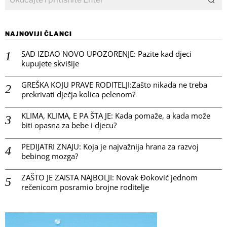
NAJNOVIJI ČLANCI
SAD IZDAO NOVO UPOZORENJE: Pazite kad djeci
kupujete skvišije
GREŠKA KOJU PRAVE RODITELJI:Zašto nikada ne treba
prekrivati dječja kolica pelenom?
KLIMA, KLIMA, E PA ŠTA JE: Kada pomaže, a kada može
biti opasna za bebe i djecu?
PEDIJATRI ZNAJU: Koja je najvažnija hrana za razvoj
bebinog mozga?
ZAŠTO JE ZAISTA NAJBOLJI: Novak Đoković jednom
rečenicom posramio brojne roditelje