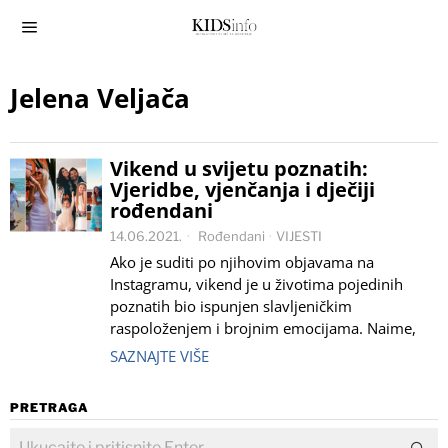
Jelena Veljača
Vikend u svijetu poznatih:
Vjeridbe, vjenčanja i dječiji
rođendani
14.06.2021.
Rođendani
·
VIJESTI
Ako je suditi po njihovim objavama na
Instagramu, vikend je u životima pojedinih
poznatih bio ispunjen slavljeničkim
raspoloženjem i brojnim emocijama. Naime,
SAZNAJTE VIŠE
PRETRAGA