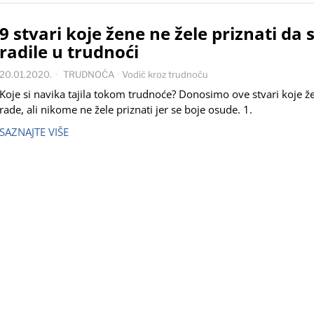
9 stvari koje žene ne žele priznati da 
radile u trudnoći
20.01.2020.
TRUDNOĆA
·
Vodič kroz trudnoću
Koje si navika tajila tokom trudnoće? Donosimo ove stvari koje ž
rade, ali nikome ne žele priznati jer se boje osude. 1.
SAZNAJTE VIŠE