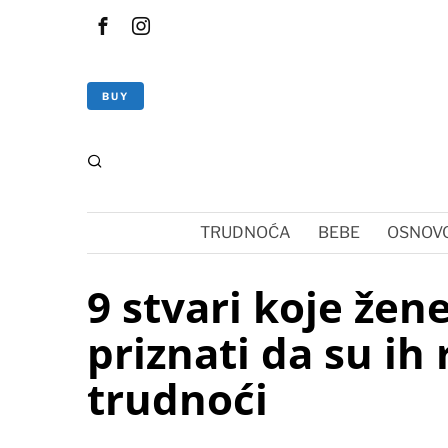
BUY
TRUDNOĆA
BEBE
OSNOVC
9 stvari koje žen
priznati da su ih 
trudnoći