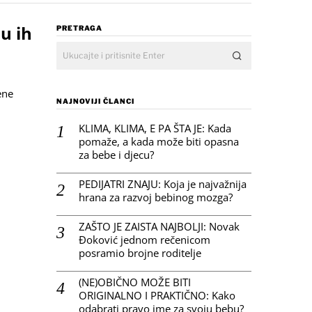
su ih
PRETRAGA
ene
NAJNOVIJI ČLANCI
KLIMA, KLIMA, E PA ŠTA JE: Kada
pomaže, a kada može biti opasna
za bebe i djecu?
PEDIJATRI ZNAJU: Koja je najvažnija
hrana za razvoj bebinog mozga?
ZAŠTO JE ZAISTA NAJBOLJI: Novak
Đoković jednom rečenicom
posramio brojne roditelje
(NE)OBIČNO MOŽE BITI
ORIGINALNO I PRAKTIČNO: Kako
odabrati pravo ime za svoju bebu?