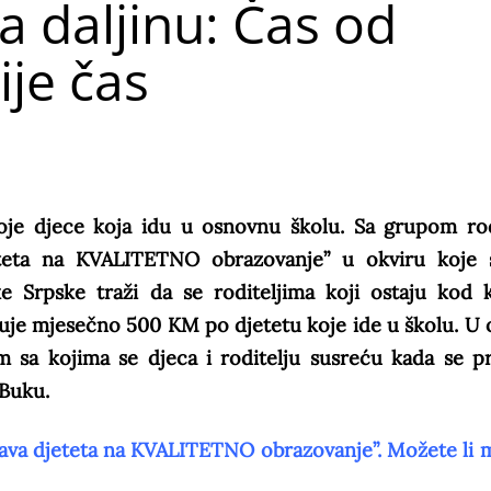
a daljinu: Čas od
je čas
roje djece koja idu u osnovnu školu. Sa grupom rod
jeteta na KVALITETNO obrazovanje” u okviru koje
ke Srpske traži da se roditeljima koji ostaju kod 
uje mjesečno 500 KM po djetetu koje ide u školu. U 
m sa kojima se djeca i roditelju susreću kada se p
 Buku.
rava djeteta na KVALITETNO obrazovanje”. Možete li m