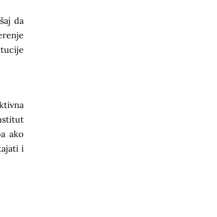
šaj da
erenje
tucije
ktivna
nstitut
pa ako
ajati i