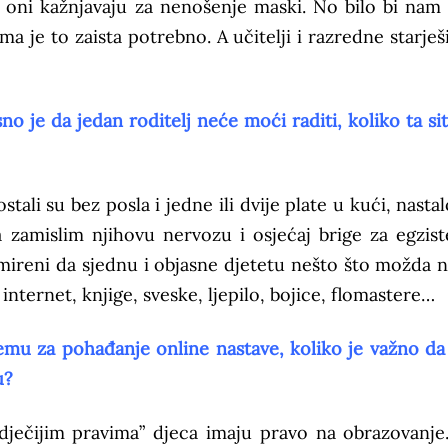
o oni kažnjavaju za nenošenje maski. No bilo bi nam
ma je to zaista potrebno. A učitelji i razredne starješ
no je da jedan roditelj neće moći raditi, koliko ta sit
ostali su bez posla i jedne ili dvije plate u kući, nasta
zamislim njihovu nervozu i osjećaj brige za egzist
mireni da sjednu i objasne djetetu nešto što možda n
internet, knjige, sveske, ljepilo, bojice, flomastere…
mu za pohađanje online nastave, koliko je važno da
u?
ečijim pravima” djeca imaju pravo na obrazovanje.