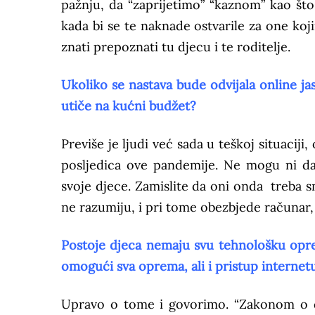
pažnju, da “zaprijetimo” “kaznom” kao št
kada bi se te naknade ostvarile za one koji
znati prepoznati tu djecu i te roditelje.
Ukoliko se nastava bude odvijala online jas
utiče na kućni budžet?
Previše je ljudi već sada u teškoj situaciji, 
posljedica ove pandemije. Ne mogu ni da 
svoje djece. Zamislite da oni onda treba s
ne razumiju, i pri tome obezbjede računar, 
Postoje djeca nemaju svu tehnološku opre
omogući sva oprema, ali i pristup internet
Upravo o tome i govorimo. “Zakonom o dj