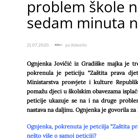
problem škole n
sedam minuta ni
21.07.2020.
po
Kidsinfo
Ognjenka Jovičić iz Gradiške majka je t
pokrenula je peticiju “Zaštita prava d
Ministarstva prosvjete i kulture Republi
pomažu djeci u školskim obavezama isplać
peticije ukazuje se na i na druge proble
nastava na daljinu. Ognjenka je govorila za
Ognjenka, pokrenuta je petciija “Zaštita p
nešto više o samoj peticiji?