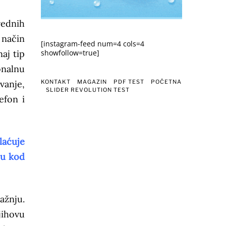
rednih
 način
[instagram-feed num=4 cols=4
aj tip
showfollow=true]
onalnu
KONTAKT
MAGAZIN
PDF TEST
POČETNA
vanje,
SLIDER REVOLUTION TEST
efon i
laćuje
ju kod
ažnju.
jihovu