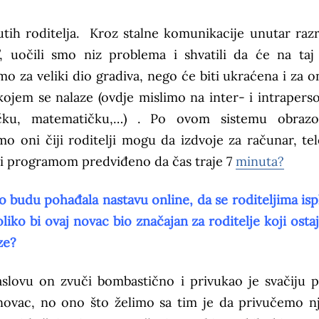
nutih roditelja. Kroz stalne komunikacije unutar raz
”, uočili smo niz problema i shvatili da će na taj
o za veliki dio gradiva, nego će biti ukraćena i za on
 kojem se nalaze (ovdje mislimo na inter- i intrapers
jezičku, matematičku,…) . Po ovom sistemu obrazo
 oni čiji roditelji mogu da izdvoje za računar, tel
om i programom predviđeno da čas traje 7
minuta?
vo budu pohađala nastavu online, da se roditeljima isp
ko bi ovaj novac bio značajan za roditelje koji osta
ze?
slovu on zvuči bombastično i privukao je svačiju p
novac, no ono što želimo sa tim je da privučemo n