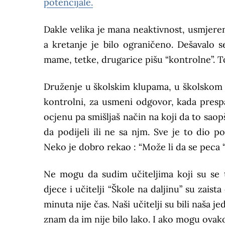
potencijale.
Dakle velika je mana neaktivnost, usmjerena
a kretanje je bilo ograničeno. Dešavalo
mame, tetke, drugarice pišu “kontrolne”. T
Druženje u školskim klupama, u školskom d
kontrolni, za usmeni odgovor, kada prespa
ocjenu pa smišljaš način na koji da to saopš
da podijeli ili ne sa njm. Sve je to dio p
Neko je dobro rekao : “Može li da se peca “
Ne mogu da sudim učiteljima koji su se tru
djece i učitelji “Škole na daljinu” su zaista
minuta nije čas. Naši učitelji su bili naša 
znam da im nije bilo lako. I ako mogu ovak