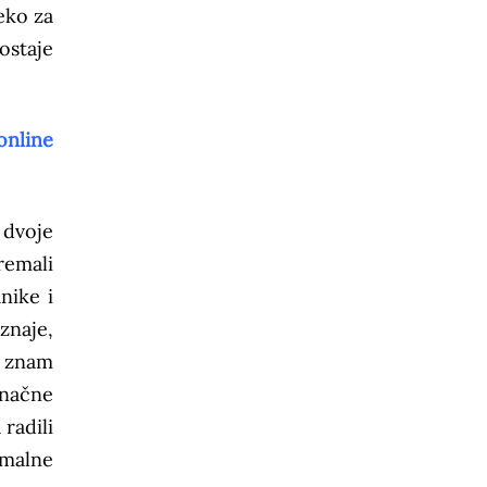
eko za
ostaje
online
 dvoje
remali
nike i
znaje,
i znam
inačne
radili
imalne