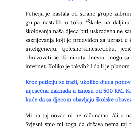
Peticija je nastala od strane grupe zabri
grupa nastalih u toku “Škole na daljinu
školovanja naša djeca biti uskraćena ne sam
sazrijevanja koji je predviđen za uzrast u
inteligenciju, tjelesno-kinestetičku, 
obrazovati se 15 minuta dnevnu mogu samo
internet. Koliko je takvih? I da li je plan
Kroz peticiju se traži, ukoliko djeca pono
mjesečna naknada u iznosu od 500 KM. Koli
kuće da sa djecom obavljaju školske obave
Mi na taj novac ni ne računamo. Ali u na
Svjesni smo mi toga da država nema taj 