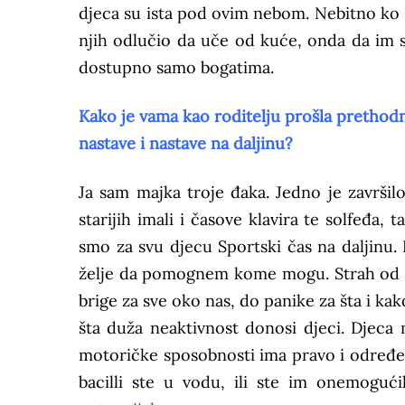
djeca su ista pod ovim nebom. Nebitno ko s
njih odlučio da uče od kuće, onda da im 
dostupno samo bogatima.
Kako je vama kao roditelju prošla prethodn
nastave i nastave na daljinu?
Ja sam majka troje đaka. Jedno je završilo
starijih imali i časove klavira te solfeđa,
smo za svu djecu Sportski čas na daljinu. 
želje da pomognem kome mogu. Strah od ne
brige za sve oko nas, do panike za šta i kak
šta duža neaktivnost donosi djeci. Djeca
motoričke sposobnosti ima pravo i određeno
bacilli ste u vodu, ili ste im onemoguć