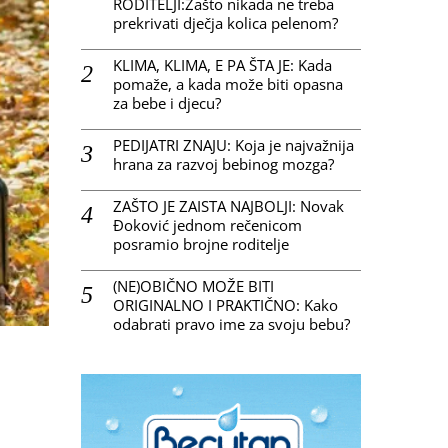
RODITELJI:Zašto nikada ne treba
prekrivati dječja kolica pelenom?
KLIMA, KLIMA, E PA ŠTA JE: Kada
pomaže, a kada može biti opasna
za bebe i djecu?
PEDIJATRI ZNAJU: Koja je najvažnija
hrana za razvoj bebinog mozga?
ZAŠTO JE ZAISTA NAJBOLJI: Novak
Đoković jednom rečenicom
posramio brojne roditelje
(NE)OBIČNO MOŽE BITI
ORIGINALNO I PRAKTIČNO: Kako
odabrati pravo ime za svoju bebu?