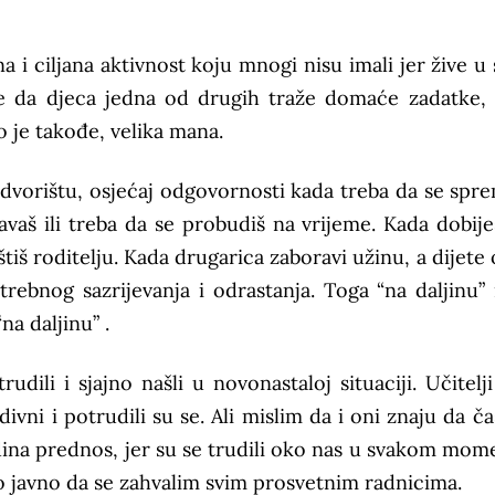
 i ciljana aktivnost koju mnogi nisu imali jer žive u 
 se da djeca jedna od drugih traže domaće zadatke,
o je takođe, velika mana.
vorištu, osjećaj odgovornosti kada treba da se spre
vaš ili treba da se probudiš na vrijeme. Kada dobije
tiš roditelju. Kada drugarica zaboravi užinu, a dijete 
otrebnog sazrijevanja i odrastanja. Toga “na daljinu”
na daljinu” .
dili i sjajno našli u novonastaloj situaciji. Učitelj
 divni i potrudili su se. Ali mislim da i oni znaju da č
jedina prednos, jer su se trudili oko nas u svakom mome
o javno da se zahvalim svim prosvetnim radnicima.