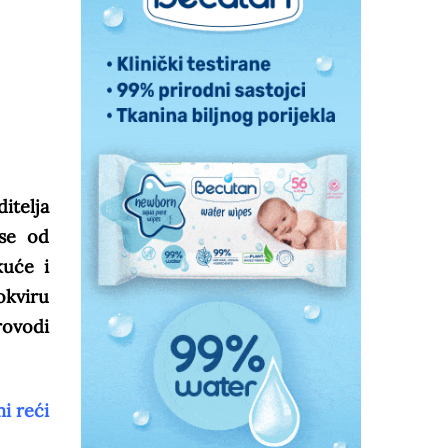
itelja
 se od
kuće i
okviru
rovodi
i reći