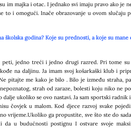
u im majka i otac. I jednako svi imaju pravo ako je n
se to i omogući. Inače obrazovanje u ovom slučaju p
a školska godina? Koje su prednosti, a koje su mane 
 peti, jedno treći i jedno drugi razred. Pri tome su
 takođe na daljinu. Ja imam svoj košarkaški klub i prip
Ne pitajte me kako je bilo . Bilo je između straha, pa
poznatog, strah od zaraze, bolesti koju niko ne po
o dalje ukoliko se ovo nastavi. Ja sam sportski radnik 
 nisu čovjek u malom. Kod djece razvoj svake pojed
 vrijeme.Ukoliko ga propustite, sve što ste do sada 
ili da u budućnosti postignu I ostvare svoje maks