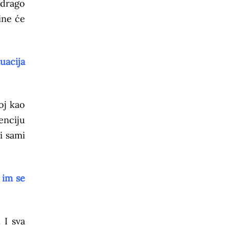
 drago
ine će
uacija
loj kao
enciju
i sami
 im se
 I sva