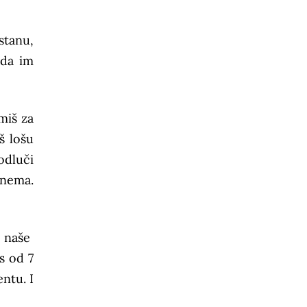
stanu,
 da im
miš za
š lošu
odluči
 nema.
i naše
as od 7
ntu. I